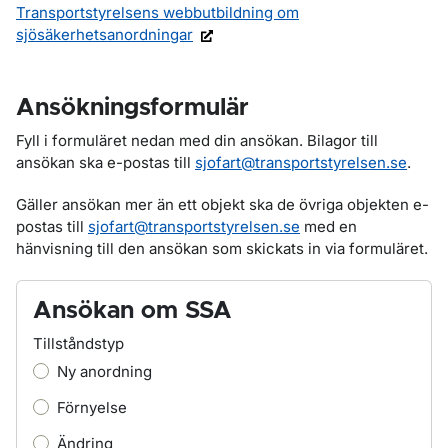
Transportstyrelsens webbutbildning om
sjösäkerhetsanordningar
Ansökningsformulär
Fyll i formuläret nedan med din ansökan. Bilagor till
ansökan ska e-postas till
sjofart@transportstyrelsen.se
.
Gäller ansökan mer än ett objekt ska de övriga objekten e-
postas till
sjofart@transportstyrelsen.se
med en
hänvisning till den ansökan som skickats in via formuläret.
Ansökan om SSA
Tillståndstyp
Ny anordning
Förnyelse
Ändring