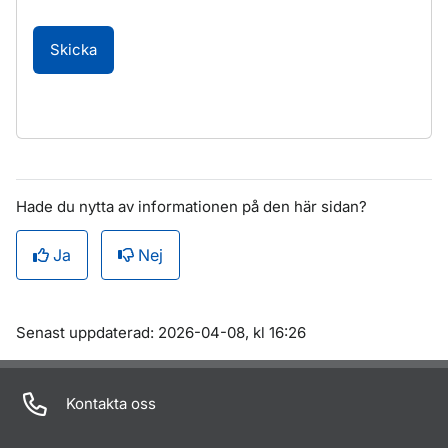
Skicka
Hade du nytta av informationen på den här sidan?
Ja
Nej
Om sidan
Senast uppdaterad: 2026-04-08, kl 16:26
Kontakta oss