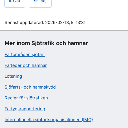
Ja
Nej
Om sidan
Senast uppdaterad: 2026-02-13, kl 13:31
Mer inom Sjötrafik och hamnar
Fartområden sjöfart
Farleder och hamnar
Lotsning
Sjöfarts- och hamnskydd
Regler för sjötrafiken
Fartygsrapportering
Internationella sjöfartsorganisationen (IMO)