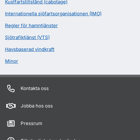
Kustfartstillstånd (cabotage)
Internationella sjöfartsorganisationen (IMO)
Regler för hamntjänster
Sjötrafiktjänst (VTS)
Havsbaserad vindkraft
Minor
Kontakta oss
Jobba hos oss
Pressrum