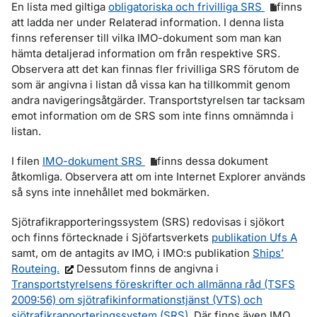
En lista med giltiga
obligatoriska och frivilliga SRS
finns
att ladda ner under Relaterad information. I denna lista
finns referenser till vilka IMO-dokument som man kan
hämta detaljerad information om från respektive SRS.
Observera att det kan finnas fler frivilliga SRS förutom de
som är angivna i listan då vissa kan ha tillkommit genom
andra navigeringsåtgärder. Transportstyrelsen tar tacksam
emot information om de SRS som inte finns omnämnda i
listan.
I filen
IMO-dokument SRS
finns dessa dokument
åtkomliga. Observera att om inte Internet Explorer används
så syns inte innehållet med bokmärken.
Sjötrafikrapporteringssystem (SRS) redovisas i sjökort
och finns förtecknade i Sjöfartsverkets
publikation Ufs A
samt, om de antagits av IMO, i IMO:s publikation
Ships’
Routeing.
Dessutom finns de angivna i
Transportstyrelsens föreskrifter och allmänna råd (TSFS
2009:56) om sjötrafikinformationstjänst (VTS) och
sjötrafikrapporteringssystem (SRS).
Där finns även IMO