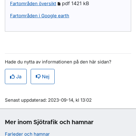
pdf 1421 kB
Fartområden översikt
Fartområden i Google earth
Hade du nytta av informationen på den här sidan?
Ja
Nej
Om sidan
Senast uppdaterad: 2023-09-14, kl 13:02
Mer inom Sjötrafik och hamnar
Farleder och hamnar