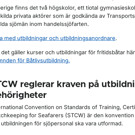
verige finns det två högskolor, ett tiotal gymnasiesko
kilda privata aktörer som är godkända av Transportst
ilda sjömän inom handelssjöfarten.
ta med utbildningar och utbildningsanordnare
.
det gäller kurser och utbildningar för fritidsbåtar hänvi
nden för Båtlivsutbildning.
CW reglerar kraven på utbildn
hörigheter
ernational Convention on Standards of Training, Certi
chkeeping for Seafarers (STCW) är den konvention
 utbildningen för sjöpersonal ska vara utformad.