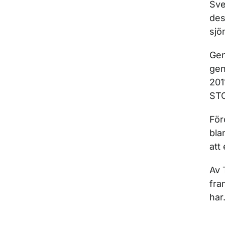
Sve
des
sjö
Gen
gen
201
STC
För
bla
att
Av 
fra
har