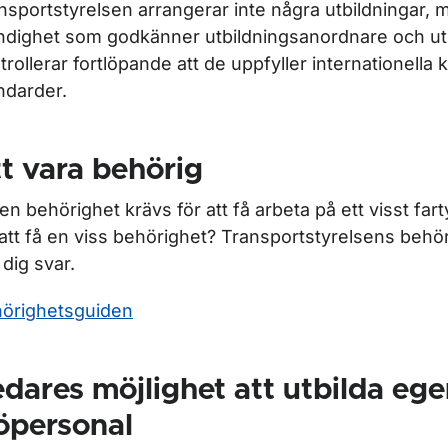
nsportstyrelsen arrangerar inte några utbildningar, 
dighet som godkänner utbildningsanordnare och ut
trollerar fortlöpande att de uppfyller internationella 
ör Utbildningar
ndarder.
t vara behörig
ken behörighet krävs för att få arbeta på ett visst far
 att få en viss behörighet? Transportstyrelsens behö
 dig svar.
örighetsguiden
dares möjlighet att utbilda eg
ör Sjömansläkare
öpersonal