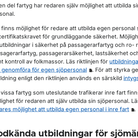
för Sjömän
en del fartyg har redaren själv möjlighet att utbilda s
sonal.
ör Utbildningsanordnare
 finns möjlighet för redare att utbilda egen personal 
certifikatskravet för grundläggande säkerhet. Möjlig
 utbildningar i säkerhet på passagerarfartyg och ro- 
sagerarfartyg, passagerarsäkerhet, lastsäkerhet och
t kontroll av folkmassor. Läs riktlinjen för
utbildning
 genomföra för egen sjöpersonal
. För att styrka
ildning enligt den riktlinjen används en särskild
intyg
 vissa fartyg som uteslutande trafikerar inre fart fin
lighet för redaren att själv utbilda sin sjöpersonal. Läs
ares möjlighet att utbilda egen personal i inre fart
.
dkända utbildningar för sjömä