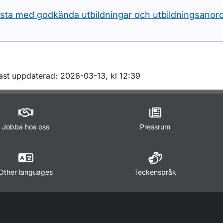
ista med godkända utbildningar och utbildningsanor
m sidan
ast uppdaterad: 2026-03-13, kl 12:39
Jobba hos oss
Pressrum
Other languages
Teckenspråk