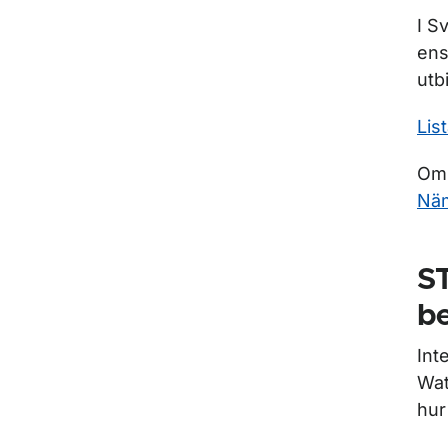
I S
ens
utb
Lis
Om 
Näm
ST
be
Int
Wat
hur