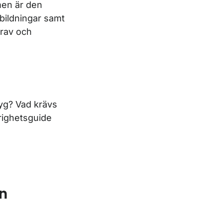
men är den
bildningar samt
krav och
tyg? Vad krävs
righetsguide
en