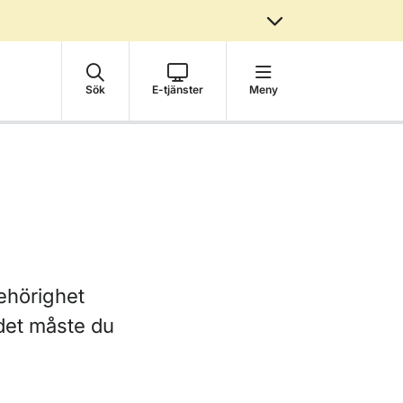
Sök
E-tjänster
Meny
 behörighet
å det måste du