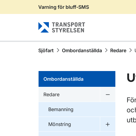
Varning för bluff-SMS
Gå till sidans innehåll
Sjöfart
Ombordanställda
Redare
U
Ombordanställda
Redare
Undermeny 
För
och
Bemanning
utb
Mönstring
Undermeny f