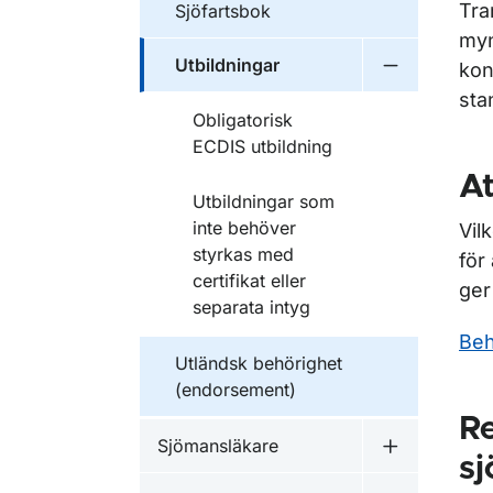
Tra
Sjöfartsbok
myn
Utbildningar
kon
Undermeny f
sta
Obligatorisk
ECDIS utbildning
At
Utbildningar som
inte behöver
Vil
styrkas med
för
certifikat eller
ger
separata intyg
Beh
Utländsk behörighet
(endorsement)
Re
Sjömansläkare
Undermeny f
sj