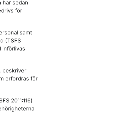
n har sedan
edrivs för
ersonal samt
åd (TSFS
 införlivas
, beskriver
m erfordras för
SFS 2011:116)
behörigheterna