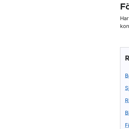
Fö
Har
kon
R
B
S
R
B
F