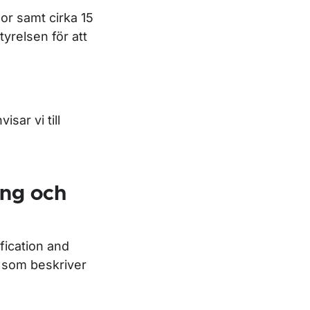
lor samt cirka 15
yrelsen för att
sar vi till
ing och
fication and
 som beskriver