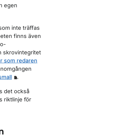
in egen
som inte träffas
heten finns även
ro-
 skrovintegritet
ar som redaren
 genomgången
small
.
ns det också
 riktlinje för
n