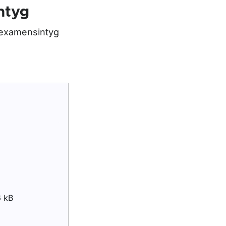
ntyg
r examensintyg
6 kB