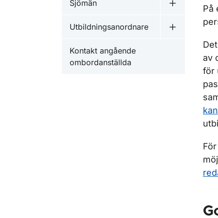
Sjömän
Undermeny 
På 
per
Utbildningsanordnare
Undermeny f
Det
Kontakt angående
av 
ombordanställda
för
pas
sam
kan
utb
För
möj
red
Go