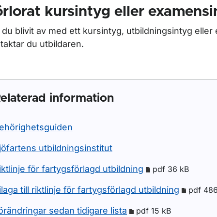
rlorat kursintyg eller examensi
 du blivit av med ett kursintyg, utbildningsintyg elle
taktar du utbildaren.
elaterad information
ehörighetsguiden
jöfartens utbildningsinstitut
iktlinje för fartygsförlagd utbildning
pdf 36 kB
ilaga till riktlinje för fartygsförlagd utbildning
pdf 48
örändringar sedan tidigare lista
pdf 15 kB