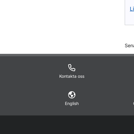
L
O
Sen
Kontakta oss
English