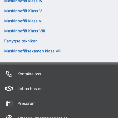
Maskinbefäl klass IV
Maskinbefäl Klass V
Maskinbefäl klass VI
Maskinbefäl Klass VIII
Fartygseltekniker
Maskinbefälsexamen klass VIII
Kontakta oss
Jobba hos oss
Pressrum