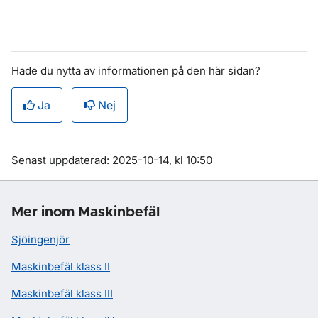
Hade du nytta av informationen på den här sidan?
Ja
Nej
Om sidan
Senast uppdaterad: 2025-10-14, kl 10:50
Mer inom Maskinbefäl
Sjöingenjör
Maskinbefäl klass II
Maskinbefäl klass III