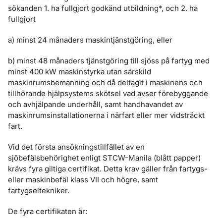
sökanden 1. ha fullgjort godkänd utbildning*, och 2. ha
fullgjort
a) minst 24 månaders maskintjänstgöring, eller
b) minst 48 månaders tjänstgöring till sjöss på fartyg med
minst 400 kW maskinstyrka utan särskild
maskinrumsbemanning och då deltagit i maskinens och
tillhörande hjälpsystems skötsel vad avser förebyggande
och avhjälpande underhåll, samt handhavandet av
maskinrumsinstallationerna i närfart eller mer vidsträckt
fart.
Vid det första ansökningstillfället av en
sjöbefälsbehörighet enligt STCW-Manila (blått papper)
krävs fyra giltiga certifikat. Detta krav gäller från fartygs-
eller maskinbefäl klass VII och högre, samt
fartygseltekniker.
De fyra certifikaten är: