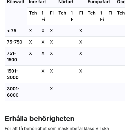
Kilowatt
Inre fart
Närfart
Europafart
Ocean
Tch
1
Fi
Tch
1
Fi
Tch
1
Fi
Tch
Fi
Fi
Fi
< 75
X
X
X
X
75-750
X
X
X
X
751-
X
X
X
X
1500
1501-
X
X
X
3000
3001-
X
6000
Erhålla behörigheten
För att få behörighet som maskinbefäl klass VII ska