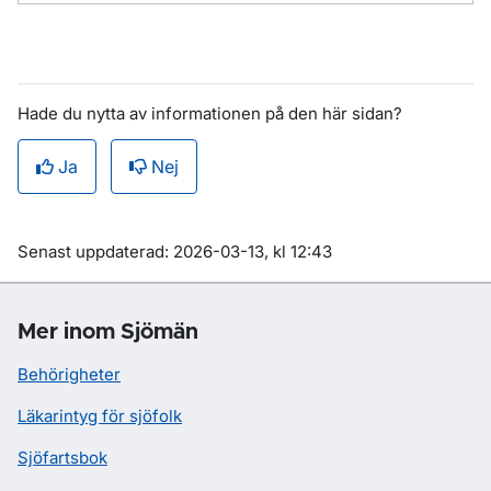
Hade du nytta av informationen på den här sidan?
Ja
Nej
Om sidan
Senast uppdaterad: 2026-03-13, kl 12:43
Mer inom Sjömän
Behörigheter
Läkarintyg för sjöfolk
Sjöfartsbok