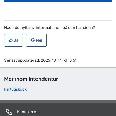
Hade du nytta av informationen på den här sidan?
Ja
Nej
Om sidan
Senast uppdaterad: 2025-10-14, kl 10:51
Mer inom Intendentur
Fartygskock
Kontakta oss