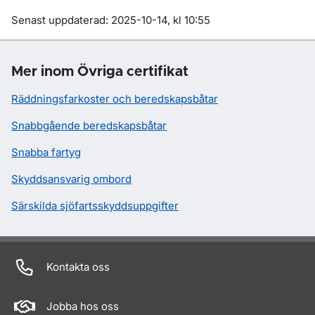
Om sidan
Senast uppdaterad: 2025-10-14, kl 10:55
Mer inom Övriga certifikat
Räddningsfarkoster och beredskapsbåtar
Snabbgående beredskapsbåtar
Snabba fartyg
Skyddsansvarig ombord
Särskilda sjöfartsskyddsuppgifter
Kontakta oss
Jobba hos oss