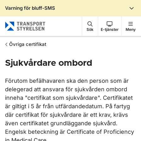
Varning för bluff-SMS
Gå till sidans innehåll
Sök
E-tjänster
Meny
Övriga certifikat
Sjukvårdare ombord
Förutom befälhavaren ska den person som är
delegerad att ansvara för sjukvården ombord
inneha "certifikat som sjukvårdare". Certifikatet
är giltigt i 5 år från utfärdandedatum. På fartyg
där certifikat för sjukvårdare är ett krav, krävs
även certifikatet grundläggande sjukvård.
Engelsk beteckning är Certificate of Proficiency
in Medical Care.