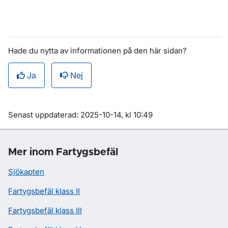
Hade du nytta av informationen på den här sidan?
Ja
Nej
Om sidan
Senast uppdaterad: 2025-10-14, kl 10:49
Mer inom Fartygsbefäl
Sjökapten
Fartygsbefäl klass II
Fartygsbefäl klass III