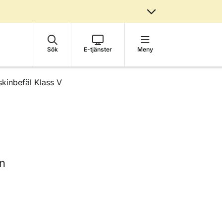
Sök
E-tjänster
Meny
kinbefäl Klass V
en