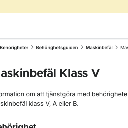
Behörigheter
Behörighetsguiden
Maskinbefäl
Mas
askinbefäl Klass V
för Redare
formation om att tjänstgöra med behörighet
kinbefäl klass V, A eller B.
ör Sjömansläkare
för Sjömän
ehörighet