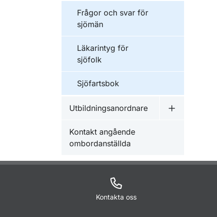
Frågor och svar för
sjömän
Läkarintyg för
sjöfolk
Sjöfartsbok
Utbildningsanordnare
Undermeny f
Kontakt angående
ombordanställda
Kontakta oss