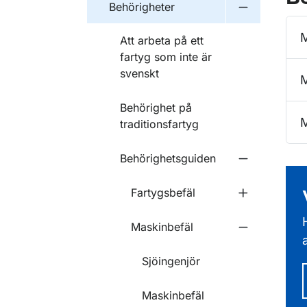
Behörigheter
Undermeny f
M
Att arbeta på ett
fartyg som inte är
svenskt
M
Behörighet på
M
traditionsfartyg
Behörighetsguiden
Undermeny f
Fartygsbefäl
Undermeny f
Maskinbefäl
Undermeny f
Sjöingenjör
Maskinbefäl