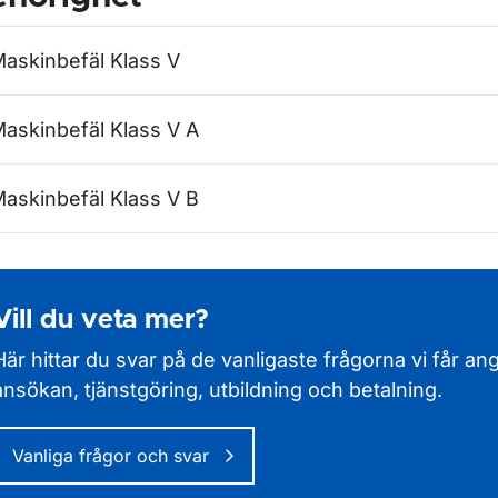
ör Behörigheter
askinbefäl Klass V
askinbefäl Klass V A
askinbefäl Klass V B
ör Behörighetsguiden
Vill du veta mer?
ör Fartygsbefäl
Här hittar du svar på de vanligaste frågorna vi får a
ör Maskinbefäl
ansökan, tjänstgöring, utbildning och betalning.
Vanliga frågor och svar