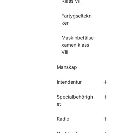
Klass VIII
Fartygseltekni
ker
Maskinbefälse
xamen klass
VIII
Manskap
Intendentur
Undermeny f
Specialbehörigh
Undermeny f
et
Radio
Undermeny f