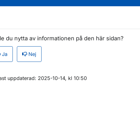
e du nytta av informationen på den här sidan?
Ja
Nej
m sidan
ast uppdaterad: 2025-10-14, kl 10:50