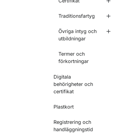
Certifikat
Undermeny fö
Traditionsfartyg
Undermeny f
Övriga intyg och
Undermeny f
utbildningar
Termer och
förkortningar
Digitala
behörigheter och
certifikat
Plastkort
Registrering och
handläggningstid