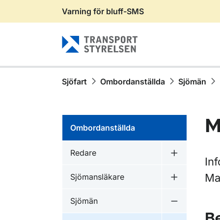
Varning för bluff-SMS
Gå till sidans innehåll
Sjöfart
Ombordanställda
Sjömän
M
Ombordanställda
Redare
Undermeny 
In
Mas
Sjömansläkare
Undermeny f
Sjömän
Undermeny 
B