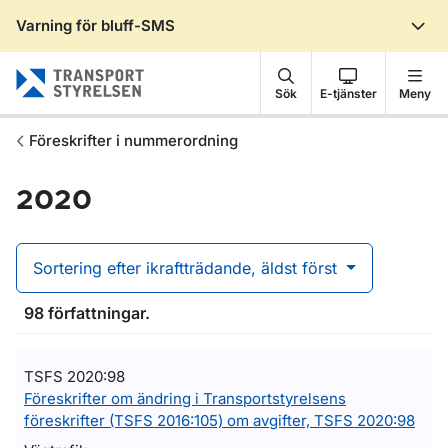
Varning för bluff-SMS
Gå till sidans innehåll
Sök
E-tjänster
Meny
Föreskrifter i nummerordning
2020
Sortering efter ikraftträdande, äldst först
98 författningar.
TSFS 2020:98
Föreskrifter om ändring i Transportstyrelsens
föreskrifter (TSFS 2016:105) om avgifter, TSFS 2020:98