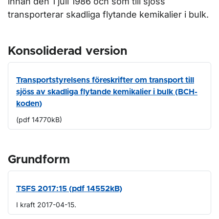
innan den 1 juli 1986 och som till sjöss
transporterar skadliga flytande kemikalier i bulk.
Konsoliderad version
Transportstyrelsens föreskrifter om transport till
sjöss av skadliga flytande kemikalier i bulk (BCH-
koden)
(pdf 14770kB)
Grundform
TSFS 2017:15 (pdf 14552kB)
I kraft 2017-04-15.