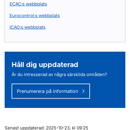
ECAC:s webbplats
Eurocontrol:s webbplats
ICAO:s webbplats
Håll dig uppdaterad
Är du intresserad av några särskilda områden?
Prenumerera på information
Om sidan
Senast uppdaterad: 2025-10-23, kl 09:25