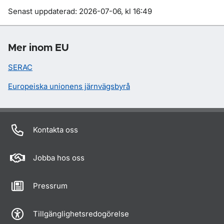
Om sidan
Senast uppdaterad: 2026-07-06, kl 16:49
Mer inom EU
SERAC
Europeiska unionens järnvägsbyrå
Kontakta oss
Jobba hos oss
Pressrum
Tillgänglighetsredogörelse