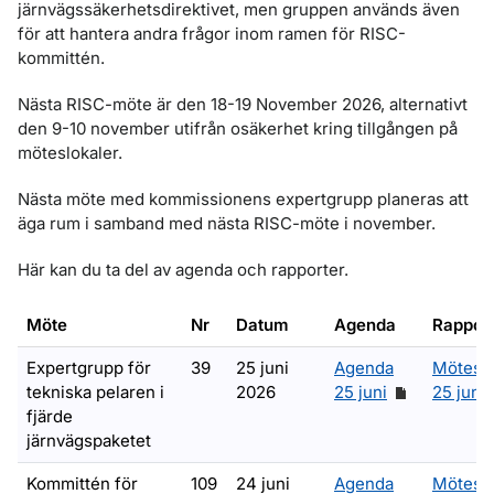
järnvägssäkerhetsdirektivet, men gruppen används även
för att hantera andra frågor inom ramen för RISC-
kommittén.
Nästa RISC-möte är den 18-19 November 2026, alternativt
den 9-10 november utifrån osäkerhet kring tillgången på
möteslokaler.
Nästa möte med kommissionens expertgrupp planeras att
äga rum i samband med nästa RISC-möte i november.
Här kan du ta del av agenda och rapporter.
Möte
Nr
Datum
Agenda
Rappor
Expertgrupp för
39
25 juni
Agenda
Mötesa
tekniska pelaren i
2026
25 juni
25 juni
fjärde
järnvägspaketet
Kommittén för
109
24 juni
Agenda
Mötesa