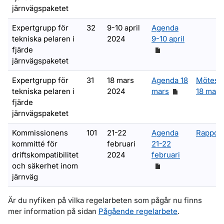
järnvägspaketet
Expertgrupp för
32
9-10 april
Agenda
tekniska pelaren i
2024
9-10 april
fjärde
järnvägspaketet
Expertgrupp för
31
18 mars
Agenda 18
Mötesa
tekniska pelaren i
2024
mars
18 mars
fjärde
järnvägspaketet
Kommissionens
101
21-22
Agenda
Rapport
kommitté för
februari
21-22
driftskompatibilitet
2024
februari
och säkerhet inom
järnväg
Är du nyfiken på vilka regelarbeten som pågår nu finns
mer information på sidan
Pågående regelarbete
.