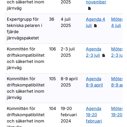
och säkerhet inom
2025
november
järnväg
Expertgrupp för
36
4 juli
Agenda 4
Mötesa
tekniska pelaren i
2025
juli
4 juli
fjärde
järnvägspaketet
Kommittén för
106
2-3 juli
Agenda
Mötesa
driftskompatibilitet
2025
2-3 juli
2-3 juli
och säkerhet inom
järnväg
Kommittén för
105
8-9 april
Agenda
Mötesa
driftskompatibilitet
2025
8-9 april
8-9 apri
och säkerhet inom
järnväg
Kommittén för
104
19-20
Agenda
Mötesa
driftskompatibilitet
februari
19-20
19-20 f
och säkerhet inom
2024
februari