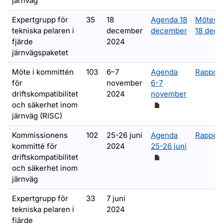
järnväg
Expertgrupp för
35
18
Agenda 18
Mötesa
tekniska pelaren i
december
december
18 dec
fjärde
2024
järnvägspaketet
Möte i kommittén
103
6–7
Agenda
Rapport
för
november
6-7
driftskompatibilitet
2024
november
och säkerhet inom
järnväg (RISC)
Kommissionens
102
25-26 juni
Agenda
Rapport
kommitté för
2024
25-26 juni
driftskompatibilitet
och säkerhet inom
järnväg
Expertgrupp för
33
7 juni
tekniska pelaren i
2024
fjärde