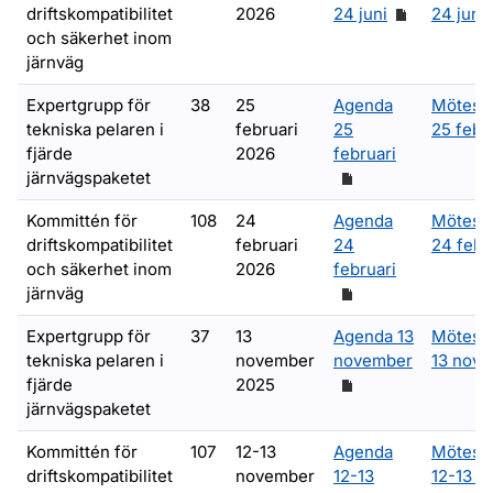
driftskompatibilitet
2026
24 juni
24 juni
och säkerhet inom
järnväg
Expertgrupp för
38
25
Agenda
Mötesa
tekniska pelaren i
februari
25
25 febr
fjärde
2026
februari
järnvägspaketet
Kommittén för
108
24
Agenda
Mötesa
driftskompatibilitet
februari
24
24 febr
och säkerhet inom
2026
februari
järnväg
Expertgrupp för
37
13
Agenda 13
Mötesa
tekniska pelaren i
november
november
13 nov
fjärde
2025
järnvägspaketet
Kommittén för
107
12-13
Agenda
Mötesa
driftskompatibilitet
november
12-13
12-13 