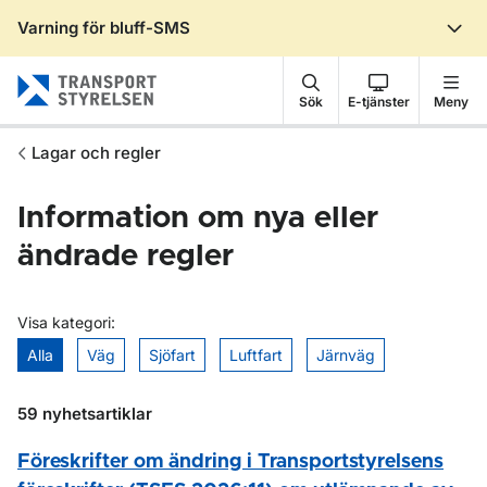
Varning för bluff-SMS
Gå till sidans innehåll
Sök
E-tjänster
Meny
Lagar och regler
Information om nya eller
ändrade regler
Visa kategori:
Alla
Väg
Sjöfart
Luftfart
Järnväg
59 nyhetsartiklar
Föreskrifter om ändring i Transportstyrelsens