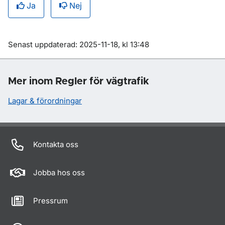
Ja
Nej
Om sidan
Senast uppdaterad: 2025-11-18, kl 13:48
Mer inom Regler för vägtrafik
Lagar & förordningar
Kontakta oss
Jobba hos oss
Pressrum