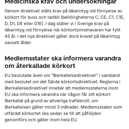
Medicinska krav och undersökningar
Genom direktivet ställs krav på läkarintyg vid förnyelse av
körkort för buss och lastbil (behörigheterna C, CE, C1, C1E,
D, D1, DE eller D1E). I dag ställer vi i Sverige krav på
läkarintyg vid förnyelse när körkortsinnehavaren har fyllt
45 år. I det nya direktivet gäller dock kravet på läkarintyg
oavsett ålder.
Medlemsstater ska informera varandra
om återkallade körkort
EU beslutade även om ”återkallelsedirektivet” i samband
med beslutet om det fjärde körkortsdirektivet. Reglerna i
återkallelsedirektivet innebär att medlemsstaterna inom
EU ska informera varandra när någon får sitt körkort
återkallat på grund av allvarliga trafikbrott, om
återkallelsen gäller minst 3 månader. Medlemsstaten som
utfärdat körkortet ska sedan se till att påföljden
genomförs och gäller inom hela EU.