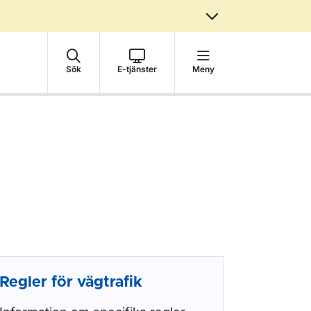
Sök
E-tjänster
Meny
Regler för vägtrafik