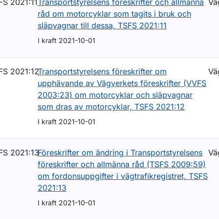
FS 2021:11
Transportstyrelsens föreskrifter och allmänna
Vä
råd om motorcyklar som tagits i bruk och
släpvagnar till dessa, TSFS 2021:11
ör Lagar och regler
I kraft 2021-10-01
FS 2021:12
Transportstyrelsens föreskrifter om
Vä
upphävande av Vägverkets föreskrifter (VVFS
2003:23) om motorcyklar och släpvagnar
som dras av motorcyklar, TSFS 2021:12
I kraft 2021-10-01
FS 2021:13
Föreskrifter om ändring i Transportstyrelsens
Vä
föreskrifter och allmänna råd (TSFS 2009:59)
om fordonsuppgifter i vägtrafikregistret, TSFS
2021:13
I kraft 2021-10-01