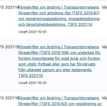
FS 2021:14
Föreskrifter om ändring i Transportstyrelsens
Vä
föreskrifter och allmänna råd (TSFS 2010:87)
om registreringsbesiktning, mopedbesiktning
och lämplighetsbesiktning, TSFS 2021:14
I kraft 2021-10-01
FS 2021:15
Föreskrifter om ändring i Transportstyrelsens
Vä
föreskrifter (TSFS 2010:106) om undantag för
fordon importerade för eget bruk och fordon
som utgör flyttsak eller som har förvärvats
från utlandet genom arv eller testamente,
TSFS 2021:15
I kraft 2021-10-01
FS 2021:16
Föreskrifter om ändring i Transportstyrelsens
Vä
föreskrifter (TSFS 2015:63) om registrering av