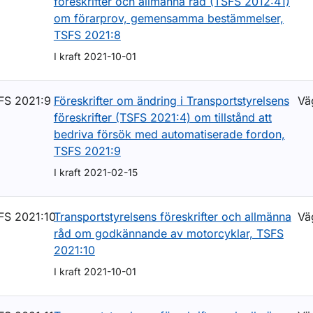
föreskrifter och allmänna råd (TSFS 2012:41)
om förarprov, gemensamma bestämmelser,
TSFS 2021:8
I kraft 2021-10-01
FS 2021:9
Föreskrifter om ändring i Transportstyrelsens
Vä
föreskrifter (TSFS 2021:4) om tillstånd att
bedriva försök med automatiserade fordon,
TSFS 2021:9
I kraft 2021-02-15
FS 2021:10
Transportstyrelsens föreskrifter och allmänna
Vä
råd om godkännande av motorcyklar, TSFS
2021:10
I kraft 2021-10-01