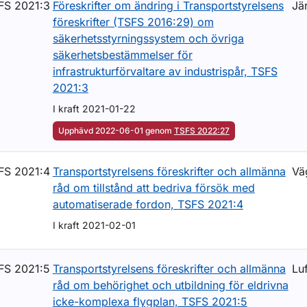
FS 2021:3
Föreskrifter om ändring i Transportstyrelsens
Jä
föreskrifter (TSFS 2016:29) om
säkerhetsstyrningssystem och övriga
säkerhetsbestämmelser för
infrastrukturförvaltare av industrispår, TSFS
2021:3
I kraft 2021-01-22
Upphävd 2022-06-01 genom
TSFS 2022:27
FS 2021:4
Transportstyrelsens föreskrifter och allmänna
Vä
råd om tillstånd att bedriva försök med
automatiserade fordon, TSFS 2021:4
I kraft 2021-02-01
FS 2021:5
Transportstyrelsens föreskrifter och allmänna
Luf
råd om behörighet och utbildning för eldrivna
icke-komplexa flygplan, TSFS 2021:5