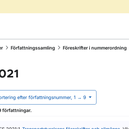
er
Författningssamling
Föreskrifter i nummerordning
021
ortering efter författningsnummer, 1 → 9
ör Författningssamling
 författningar.
ör Föreskrifter i nummerordning