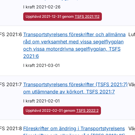
I kraft 2021-02-26
Upphävd 2021-12-31 genom
TSFS 2021:112
FS 2021:6
Transportstyrelsens föreskrifter och allmänna
Luf
råd om verksamhet med vissa segelflygplan
och vissa motordrivna segelflygplan, TSFS
2021:6
I kraft 2021-03-01
FS 2021:7
Transportstyrelsens föreskrifter (TSFS 2021:7)
Vä
om utlämnande av körkort, TSFS 2021:7
I kraft 2021-02-01
Upphävd 2022-02-01 genom
TSFS 2022:2
FS 2021:8
Föreskrifter om ändring i Transportstyrelsens
Vä