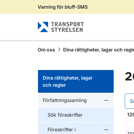
Varning för bluff-SMS
Gå till sidans innehåll
Om oss
Dina rättigheter, lagar och regl
2
Dina rättigheter, lagar
och regler
Författningssamling
S
Undermeny f
129
Sök föreskrifter
Föreskrifter i
Undermeny f