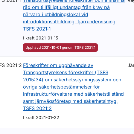
FS 2021:1
Transportstyrelsens föreskrifter och allmänna
Vä
råd om tillfälligt undantag från krav på
närvaro i utbildningslokal vid
introduktionsutbildning, fjärrundervisning,
TSFS 2021:1
I kraft 2021-01-15
Upphävd 2021-10-01 genom
TSFS 2021:1
FS 2021:2
Föreskrifter om upphävande av
Jä
Transportstyrelsens föreskrifter (TSFS
2015:34) om säkerhetsstyrningssystem och
övriga säkerhetsbestämmelser för
infrastrukturförvaltare med säkerhetstillstånd
samt järnvägsföretag med säkerhetsintyg,
TSFS 2021:2
I kraft 2021-01-22