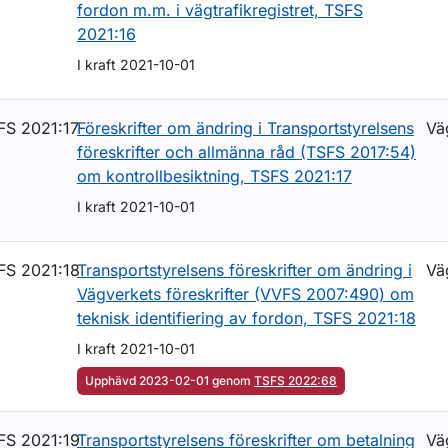
fordon m.m. i vägtrafikregistret, TSFS
2021:16
I kraft 2021-10-01
FS 2021:17
Föreskrifter om ändring i Transportstyrelsens
Vä
föreskrifter och allmänna råd (TSFS 2017:54)
om kontrollbesiktning, TSFS 2021:17
I kraft 2021-10-01
FS 2021:18
Transportstyrelsens föreskrifter om ändring i
Vä
Vägverkets föreskrifter (VVFS 2007:490) om
teknisk identifiering av fordon, TSFS 2021:18
I kraft 2021-10-01
Upphävd 2023-02-01 genom
TSFS 2022:68
FS 2021:19
Transportstyrelsens föreskrifter om betalning
Vä