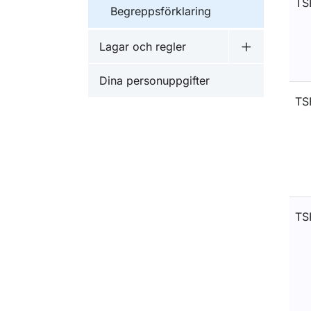
TS
Begreppsförklaring
Lagar och regler
Undermeny f
Dina personuppgifter
TS
TS