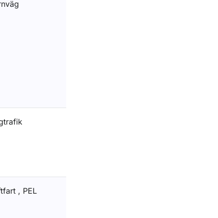
rnväg
gtrafik
tfart , PEL