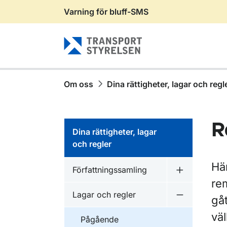
Varning för bluff-SMS
Gå till sidans innehåll
Om oss
Dina rättigheter, lagar och regl
R
Dina rättigheter, lagar
och regler
Här
Författningssamling
Undermeny f
re
Lagar och regler
gåt
Undermeny f
vä
Pågående