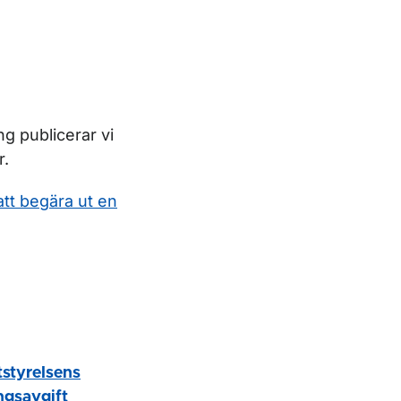
g publicerar vi
r.
att begära ut en
tstyrelsens
ngsavgift