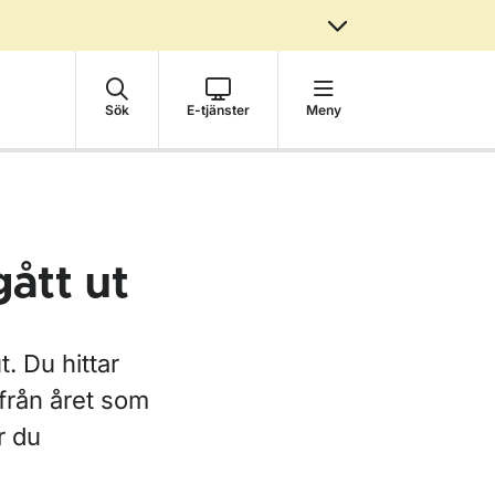
Sök
E-tjänster
Meny
gått ut
t. Du hittar
från året som
r du