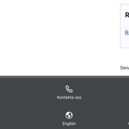
R
R
O
Sen
Kontakta oss
English