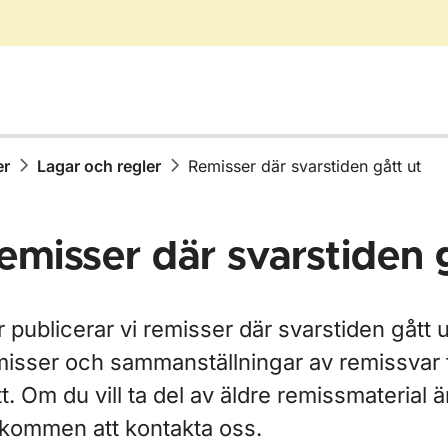
er
Lagar och regler
Remisser där svarstiden gått ut
emisser där svarstiden 
 publicerar vi remisser där svarstiden gått u
ör Författningssamling
misser och sammanställningar av remissvar 
t. Om du vill ta del av äldre remissmaterial ä
ör Lagar och regler
lkommen att kontakta oss.