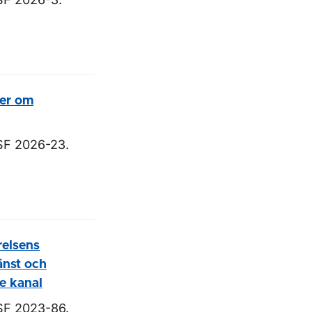
ter om
SF 2026-23.
relsens
änst och
je kanal
SF 2023-86.