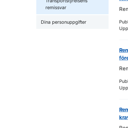
Transportstyrelsens
remissvar
Rem
Dina personuppgifter
Pub
Upp
Rem
för
Rem
Pub
Upp
Rem
kra
Rem