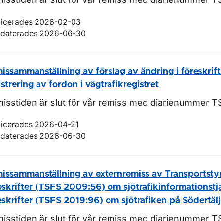
licerades 2026-02-03
daterades 2026-06-30
issammanställning av förslag av ändring i föreskrif
istrering av fordon i vägtrafikregistret
isstiden är slut för vår remiss med diarienummer T
licerades 2026-04-21
daterades 2026-06-30
issammanställning av externremiss av Transportsty
eskrifter (TSFS 2009:56) om sjötrafikinformationstj
eskrifter (TSFS 2019:96) om sjötrafiken på Södertäl
isstiden är slut för vår remiss med diarienummer T