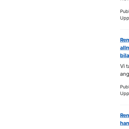
Pub
Upp
Rem
all
bil
Vi 
ang
Pub
Upp
Rem
han