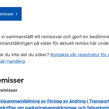
envägar
emisser
r Regler för vägtrafik
 vi sammanställt ett remissvar och gjort en bedömnin
manställningen på sidan för aktuell remiss här unde
r Regler för luftfart
tar du inte det du söker?
Kontakta vår registratur för 
r Regler för sjöfart
män handling
.
ör Regler för järnväg
emisser
remisser
issammanställning av förslag av ändring i Transpor
eskrifter om parkeringsanmärkningar och felparkeri