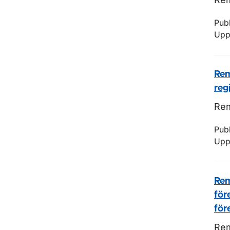
Pub
Upp
Rem
reg
Rem
Pub
Upp
Rem
för
för
Rem