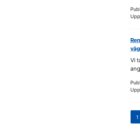
Pub
Upp
Rem
väg
Vi 
ang
Pub
Upp
1