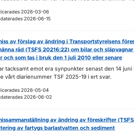
licerades 2026-03-06
daterades 2026-06-15
iss av förslag av ändring i Transportstyrelsens föres
männa råd (TSFS 20216:22) om bilar och släpvagnar
ar och som tas i bruk den 1 juli 2010 eller senare
tar tacksamt emot era synpunkter senast den 14 juni
e vårt diarienummer TSF 2025-19 i ert svar.
licerades 2026-05-04
daterades 2026-06-02
issammanställning av ändring av föreskrifter (TSF
tering av fartygs barlastvatten och sediment