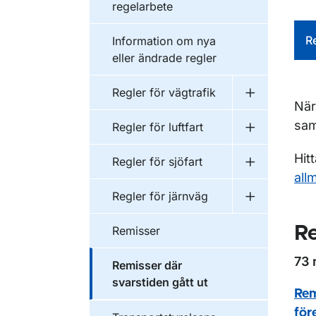
regelarbete
G
R
Information om nya
eller ändrade regler
Regler för vägtrafik
Undermeny fö
När
sam
Regler för luftfart
Undermeny fö
Hit
Regler för sjöfart
Undermeny fö
all
Regler för järnväg
Undermeny f
R
Remisser
73 
Remisser där
svarstiden gått ut
Rem
för