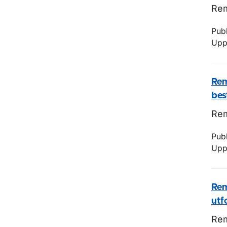
Rem
Pub
Upp
Rem
bes
Rem
Pub
Upp
Rem
utf
Rem