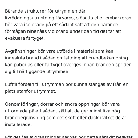
Bärande strukturer för utrymmen där
livräddningsutrustning förvaras, sjösätts eller embarkeras
bör vara isolerade på ett sådant sätt att den bärande
förmågan bibehålls vid brand under den tid det tar att
evakuera fartyget.
Avgränsningar bör vara utförda i material som kan
innesluta brand i sådan omfattning att brandbekämpning
kan påbörjas eller fartyget överges innan branden sprider
sig till närliggande utrymmen
Lufttillförseln till utrymmen bör kunna stängas av från en
plats utanför utrymmet.
Genomföringar, dörrar och andra öppningar bör vara
utformade på ett sådant sätt att de ger minst lika hög
brandbegränsning som det skott eller däck i vilket de är
installerade.
För det fall avgränsningar saknas bör detta särskilt beaktas