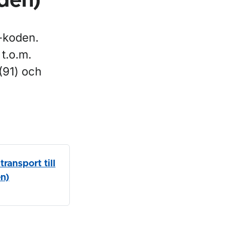
oden)
C-koden.
t.o.m.
(91) och
ransport till
en)