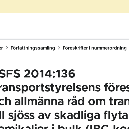
er
Författningssamling
Föreskrifter i nummerordning
SFS 2014:136
ransportstyrelsens föres
ch allmänna råd om tra
ör Författningssamling
ill sjöss av skadliga flyt
ör Föreskrifter i nummerordning