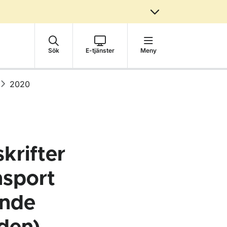
Sök
E-tjänster
Meny
2020
krifter
nsport
ande