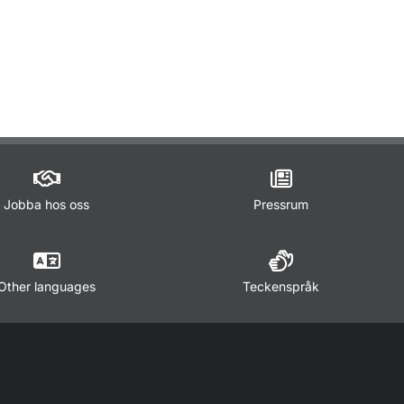
ör Lagar och regler
Jobba hos oss
Pressrum
Other languages
Teckenspråk