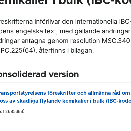
emikalier i bulk (IBC-k
eskrifterna införlivar den internationella IB
dens engelska text, med gällande ändringar 
dringar antagna genom resolution MSC.340
PC.225(64), återfinns i bilagan.
nsoliderad version
ransportstyrelsens föreskrifter och allmänna råd om t
jöss av skadliga flytande kemikalier i bulk (IBC-kod
pdf 26856kB)