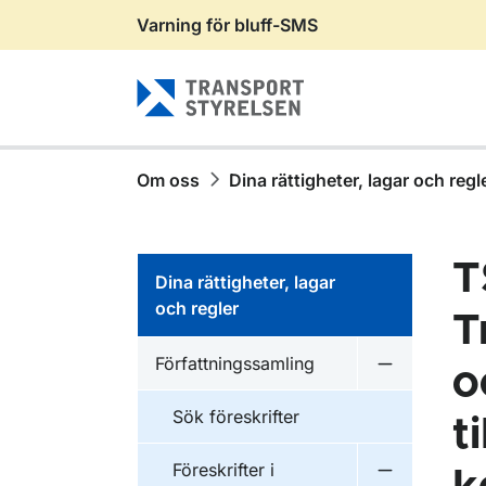
Varning för bluff-SMS
Gå till sidans innehåll
Om oss
Dina rättigheter, lagar och regl
T
Dina rättigheter, lagar
och regler
T
Författningssamling
o
Undermeny f
Sök föreskrifter
t
Föreskrifter i
Undermeny f