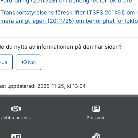
Förordning (2011:728) om behörighet för lokförare
Transportstyrelsens föreskrifter (TSFS 2011:61) om
mera enligt lagen (2011:725) om behörighet för lokfö
e du nytta av informationen på den här sidan?
Ja
Nej
m sidan
ast uppdaterad: 2025-11-25, kl 13:04
Jobba hos oss
Pressrum