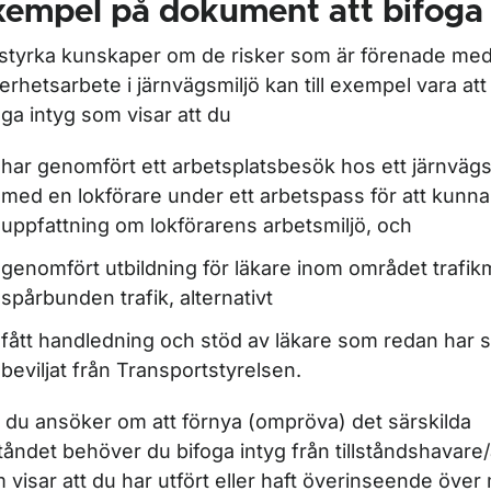
xempel på dokument att bifoga
 styrka kunskaper om de risker som är förenade me
erhetsarbete i järnvägsmiljö kan till exempel vara att 
oga intyg som visar att du
har genomfört ett arbetsplatsbesök hos ett järnvägsf
med en lokförare under ett arbetspass för att kunna 
uppfattning om lokförarens arbetsmiljö, och
genomfört utbildning för läkare inom området trafikm
spårbunden trafik, alternativt
fått handledning och stöd av läkare som redan har sär
beviljat från Transportstyrelsen.
 du ansöker om att förnya (ompröva) det särskilda
lståndet behöver du bifoga intyg från tillståndshavare
 visar att du har utfört eller haft överinseende över 