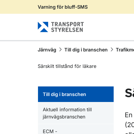
Varning för bluff-SMS
Gå till sidans innehåll
Järnväg
Till dig i branschen
Trafikm
Särskilt tillstånd för läkare
S
Till dig i branschen
Aktuell information till
En
järnvägsbranschen
(20
ECM -