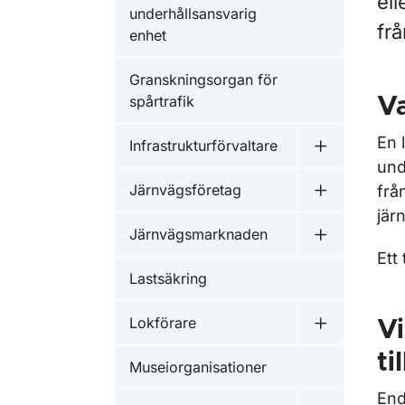
ell
underhållsansvarig
frå
enhet
Granskningsorgan för
spårtrafik
Va
En 
Infrastrukturförvaltare
Undermeny fö
und
Järnvägsföretag
frå
Undermeny f
jär
Järnvägsmarknaden
Undermeny 
Ett
Lastsäkring
Lokförare
Vi
Undermeny f
ti
Museiorganisationer
End