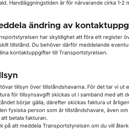
ald. Handläggningstiden är för närvarande cirka 1-2
ddela ändring av kontaktuppgi
nsportstyrelsen har skyldighet att föra ett register 
skilt tillstånd. Du behöver därför meddelande eventu
dina kontaktuppgifter till Transportstyrelsen.
llsyn
utövar tillsyn över tillståndshavarna. För det tar vi ut e
tura för tillsynsavgift skickas ut i samband med att d
lståndet börjar gälla, därefter skickas faktura ut årlige
l den fysiska person som är tillståndshavare, även o
t att betala fakturan.
k på att meddela Transportstyrelsen om du vill återkall