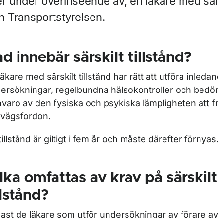
er under överinseende av, en läkare med särsk
n Transportstyrelsen.
d innebär särskilt tillstånd?
läkare med särskilt tillstånd har rätt att utföra inleda
r Infrastrukturförvaltare
ersökningar, regelbundna hälsokontroller och bedö
nvaro av den fysiska och psykiska lämpligheten att 
ör Järnvägsföretag
nvägsfordon.
för Järnvägsmarknaden
 tillstånd är giltigt i fem år och måste därefter förnyas
lka omfattas av krav på särskilt
ör Lokförare
llstånd?
ast de läkare som utför undersökningar av förare av 