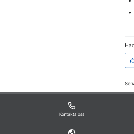
Had
O
Sen
Kontakta oss