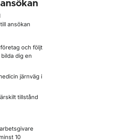
 ansökan
d
till ansökan
öretag och följt
bilda dig en
edicin järnväg i
skilt tillstånd
/arbetsgivare
minst 10