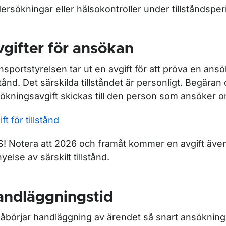
ör Tunnelbana och spårväg
ersökningar eller hälsokontroller under tillståndsper
ör Utbildningsanordnare och examinator
gifter för ansökan
nsportstyrelsen tar ut en avgift för att pröva en ans
lstånd. Det särskilda tillståndet är personligt. Begäran
ökningsavgift skickas till den person som ansöker om
ft för tillstånd
! Notera att 2026 och framåt kommer en avgift även 
nyelse av särskilt tillstånd.
andläggningstid
påbörjar handläggning av ärendet så snart ansökning