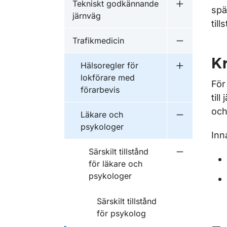
Tekniskt godkännande
Undermeny f
spä
järnväg
till
Trafikmedicin
Undermeny f
Kr
Hälsoregler för
Undermeny f
lokförare med
För
förarbevis
til
och
Läkare och
Undermeny f
psykologer
Inn
Särskilt tillstånd
Undermeny fö
för läkare och
psykologer
Särskilt tillstånd
för psykolog