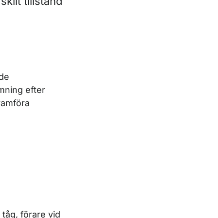
ilt tillstånd
nde
mning efter
framföra
.
tåg, förare vid