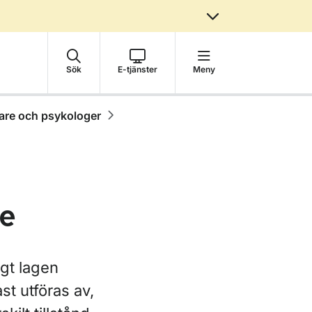
Sök
E-tjänster
Meny
äkare och psykologer
re
gt lagen
st utföras av,