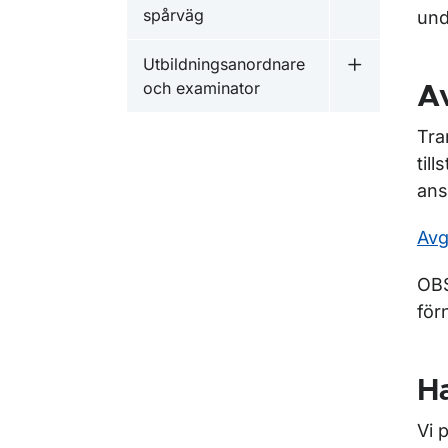
Undermeny f
spårväg
und
Utbildningsanordnare
Undermeny f
och examinator
Av
Tra
til
ans
Avgi
OBS
för
H
Vi 