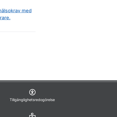
 hälsokrav med
rare.
Tillgänglighetsredogörelse