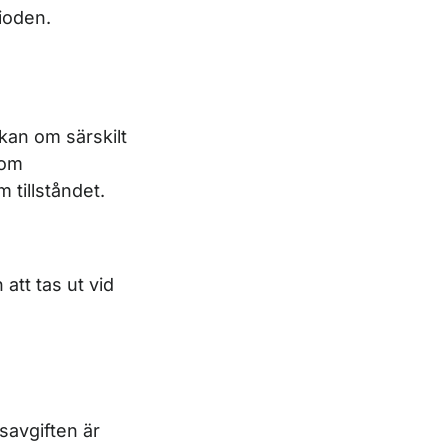
ioden.
ökan om särskilt
 om
 tillståndet.
att tas ut vid
savgiften är