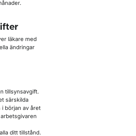
 månader.
fter
över läkare med
ella ändringar
n tillsynsavgift.
et särskilda
n i början av året
m arbetsgivaren
a ditt tillstånd.