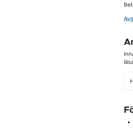
Bet
Avgi
An
Inn
läs
H
Fö