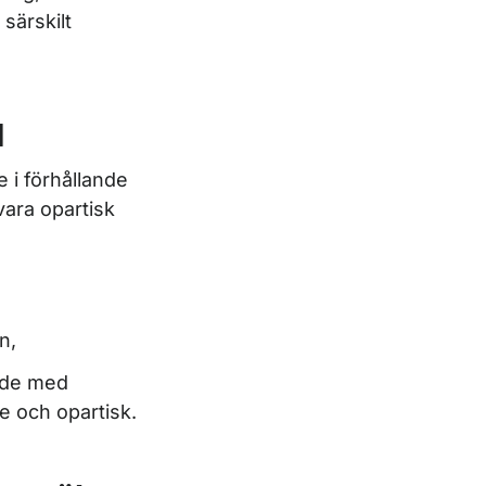
särskilt
d
e i förhållande
 vara opartisk
n,
ade med
e och opartisk.