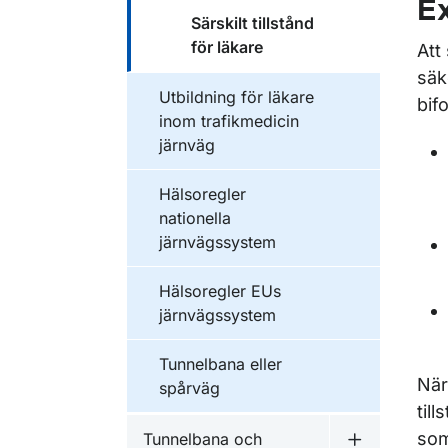
E
Särskilt tillstånd
för läkare
Att
säk
Utbildning för läkare
bif
inom trafikmedicin
järnväg
Hälsoregler
nationella
järnvägssystem
Hälsoregler EUs
järnvägssystem
Tunnelbana eller
När
spårväg
til
som
Tunnelbana och