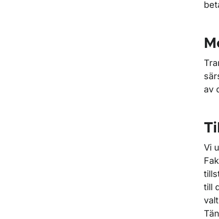
bet
Me
Tra
sär
av 
Ti
Vi 
Fak
til
til
val
Tän