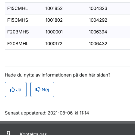
F15CMHL
1001852
1004323
F15CMHS
1001802
1004292
F20BMHS
1000001
1006394
F20BMHL
1000172
1006432
Hade du nytta av informationen på den här sidan?
Ja
Nej
Om sidan
Senast uppdaterad: 2021-08-06, kl 11:14
Kontakta oss