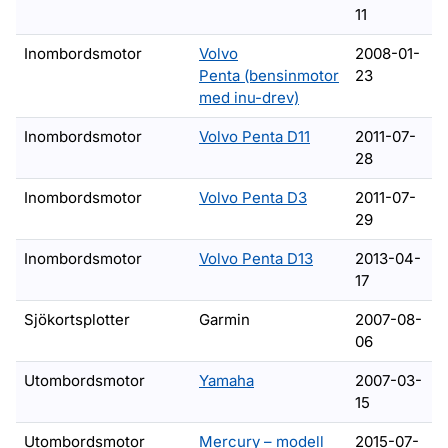
11
Inombordsmotor
Volvo
2008-01-
Penta
(bensinmotor
23
med inu-drev)
Inombordsmotor
Volvo Penta D11
2011-07-
28
Inombordsmotor
Volvo Penta D3
2011-07-
29
Inombordsmotor
Volvo Penta D13
2013-04-
17
Sjökortsplotter
Garmin
2007-08-
06
modell: F13.5B, F15C, F20B
Utombordsmotor
Yamaha
2007-03-
15
Utombordsmotor
Mercury – modell
2015-07-