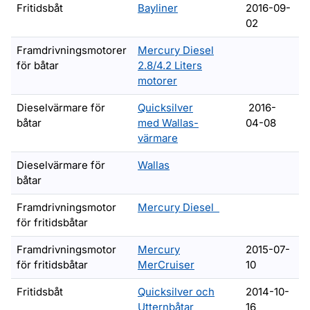
Fritidsbåt
Bayliner
2016-09-
02
Framdrivningsmotorer
Mercury Diesel
för båtar
2.8/4.2 Liters
motorer
Dieselvärmare för
Quicksilver
2016-
båtar
med Wallas-
04-08
värmare
Dieselvärmare för
Wallas
båtar
Aquamatic-/inombo
Framdrivningsmotor
Mercury Diesel
för fritidsbåtar
Framdrivningsmotor
Mercury
2015-07-
för fritidsbåtar
MerCruiser
10
Fritidsbåt
Quicksilver och
2014-10-
Utternbåtar
16