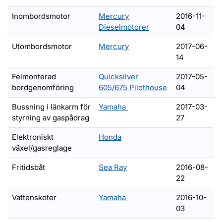
Inombordsmotor
Mercury
2016-11-
Dieselmotorer
04
Utombordsmotor
Mercury
2017-06-
14
Felmonterad
Quicksilver
2017-05-
bordgenomföring
605/675 Pilothouse
04
utombordsmotor F 90C / F
Bussning i länkarm för
Yamaha
2017-03-
styrning av gaspådrag
27
Elektroniskt
Honda
växel/gasreglage
Fritidsbåt
Sea Ray
2016-08-
22
Wave Runner
Vattenskoter
Yamaha
2016-10-
03