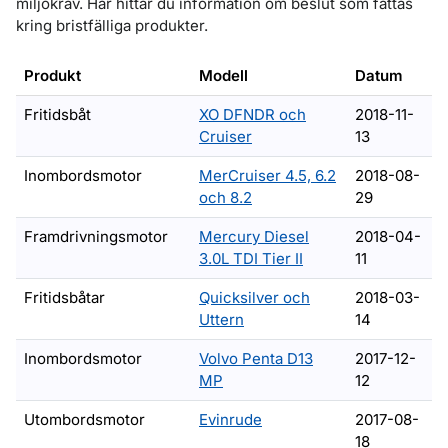
miljökrav. Här hittar du information om beslut som fattas
kring bristfälliga produkter.
Produkt
Modell
Datum
Fritidsbåt
XO DFNDR och
2018-11-
Cruiser
13
Inombordsmotor
MerCruiser 4.5, 6.2
2018-08-
och 8.2
29
Framdrivningsmotor
Mercury Diesel
2018-04-
3.0L TDI Tier II
11
Fritidsbåtar
Quicksilver och
2018-03-
Uttern
14
Inombordsmotor
Volvo Penta D13
2017-12-
MP
12
Utombordsmotor
Evinrude
2017-08-
18