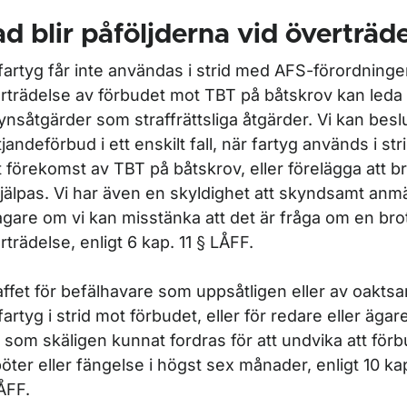
d blir påföljderna vid överträd
 fartyg får inte användas i strid med AFS-förordning
rträdelse av förbudet mot TBT på båtskrov kan leda ti
lsynsåtgärder som straffrättsliga åtgärder. Vi kan bes
tjandeförbud i ett enskilt fall, när fartyg används i st
 förekomst av TBT på båtskrov, eller förelägga att b
jälpas. Vi har även en skyldighet att skyndsamt anmäla 
agare om vi kan misstänka att det är fråga om en brot
rträdelse, enligt 6 kap. 11 § LÅFF.
affet för befälhavare som uppsåtligen eller av oakt
 fartyg i strid mot förbudet, eller för redare eller ägar
 som skäligen kunnat fordras för att undvika att förb
böter eller fängelse i högst sex månader, enligt 10 ka
ÅFF.