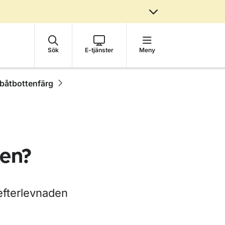
Sök
E-tjänster
Meny
 båtbottenfärg
sen?
 efterlevnaden