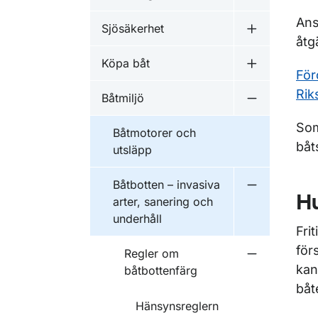
Ans
Sjösäkerhet
Undermeny f
åtg
Köpa båt
Undermeny f
För
Rik
Båtmiljö
Undermeny f
Som
Båtmotorer och
båt
utsläpp
Båtbotten – invasiva
Undermeny fö
Hu
arter, sanering och
underhåll
Fri
för
Regler om
Undermeny f
kan
båtbottenfärg
båt
Hänsynsreglern