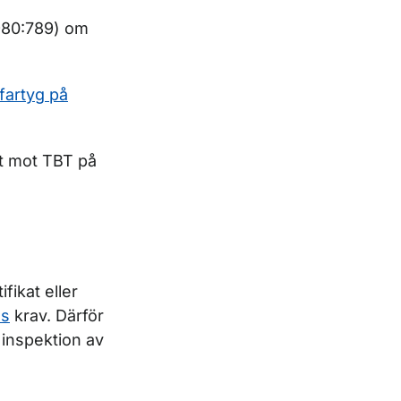
1980:789) om
fartyg på
et mot TBT på
fikat eller
ns
krav. Därför
k inspektion av