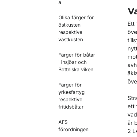
a
Va
Olika färger för
Ett
östkusten
öve
respektive
västkusten
til
nyt
Färger för båtar
mot
i insjöar och
avh
Bottniska viken
åkl
öve
Färger för
yrkesfartyg
Str
respektive
ett
fritidsbåtar
vad
AFS-
är 
förordningen
2 L