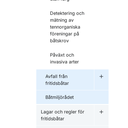
Detektering och
mätning av
tennorganiska
föreningar på
båtskrov
Påväxt och
invasiva arter
Avfall från
Undermeny fö
fritidsbåtar
Båtmiljörådet
Lagar och regler för
Undermeny fö
fritidsbåtar