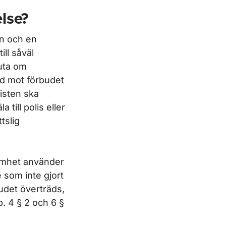
else?
en och en
ll såväl
luta om
rid mot förbudet
risten ska
till polis eller
tslig
samhet använder
e som inte gjort
udet överträds,
p. 4 § 2 och 6 §