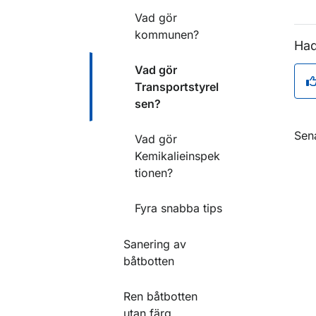
Vad gör
kommunen?
Had
Vad gör
Transportstyrel
sen?
O
Sen
Vad gör
Kemikalieinspek
tionen?
Fyra snabba tips
Sanering av
båtbotten
Ren båtbotten
utan färg