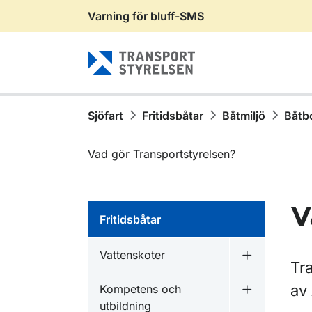
Varning för bluff-SMS
Gå till sidans innehåll
Sjöfart
Fritidsbåtar
Båtmiljö
Båtbo
Vad gör Transportstyrelsen?
V
Fritidsbåtar
Vattenskoter
Undermeny f
Tra
av
Kompetens och
Undermeny f
utbildning