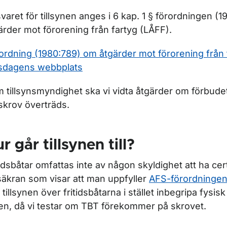
varet för tillsynen anges i 6 kap. 1 § förordningen (
ör Sjösäkerhet
ärder mot förorening från fartyg (LÅFF).
ör Köpa båt
ordning (1980:789) om åtgärder mot förorening från 
sdagens webbplats
ör Båtmiljö
 tillsynsmyndighet ska vi vidta åtgärder om förbud
skrov överträds.
r Båtbotten – invasiva arter, sanering och underhåll
r går tillsynen till?
tidsbåtar omfattas inte av någon skyldighet att ha certi
säkran som visar att man uppfyller
AFS-förordninge
ör Regler om båtbottenfärg
 tillsynen över fritidsbåtarna i stället inbegripa fysis
en, då vi testar om TBT förekommer på skrovet.