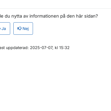
e du nytta av informationen på den här sidan?
Ja
Nej
m sidan
ast uppdaterad: 2025-07-07, kl 15:32