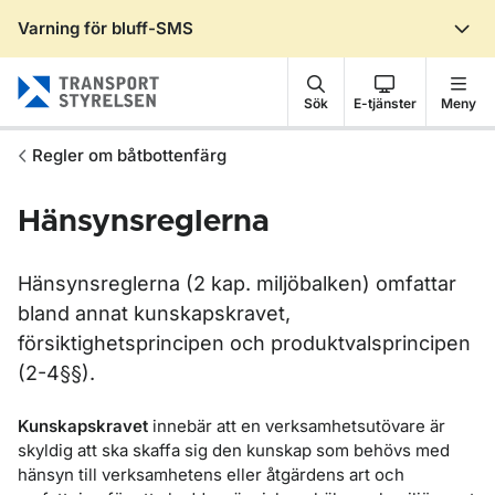
Varning för bluff-SMS
Gå till sidans innehåll
Sök
E-tjänster
Meny
Regler om båtbottenfärg
Hänsynsreglerna
Hänsynsreglerna (2 kap. miljöbalken) omfattar
bland annat kunskapskravet,
försiktighetsprincipen och produktvalsprincipen
(2-4§§).
Kunskapskravet
innebär att en verksamhetsutövare är
skyldig att ska skaffa sig den kunskap som behövs med
hänsyn till verksamhetens eller åtgärdens art och