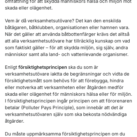
omfattning för att skydda människors hälsa och miljön mot
skada eller olägenhet.
Vem är då verksamhetsutövare? Det kan den enskilda
båtägaren, båtklubben, organisationen eller hamnen vara.
När det gäller att använda båtbottenfärger krävs det alltså
att alla verksamhetsutövare har tillräcklig kunskap om vad
som faktiskt gäller – för att skydda miljön, sig själv, andra
människor samt alla land- och vattenlevande organismer.
Enligt
försiktighetsprincipen
ska du som är
verksamhetsutövare iaktta de begränsningar och vidta de
försiktighetsmått som behövs för att förebygga, hindra
eller motverka att verksamheten eller åtgärden medför
skada eller olägenhet för människors hälsa eller för miljön.
I försiktighetsprincipen ingår principen om att förorenaren
betalar (Polluter Pays Principle), som innebär att det är
verksamhetsutövaren själv som ska bekosta nödvändiga
åtgärder.
Du måste uppmärksamma försiktighetsprincipen om du