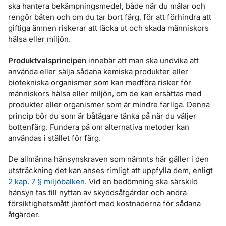
ska hantera bekämpningsmedel, både när du målar och
rengör båten och om du tar bort färg, för att förhindra att
giftiga ämnen riskerar att läcka ut och skada människors
hälsa eller miljön.
Produktvalsprincipen
innebär att man ska undvika att
använda eller sälja sådana kemiska produkter eller
biotekniska organismer som kan medföra risker för
människors hälsa eller miljön, om de kan ersättas med
produkter eller organismer som är mindre farliga. Denna
princip bör du som är båtägare tänka på när du väljer
bottenfärg. Fundera på om alternativa metoder kan
användas i stället för färg.
De allmänna hänsynskraven som nämnts här gäller i den
utsträckning det kan anses rimligt att uppfylla dem, enligt
2 kap. 7 § miljöbalken
. Vid en bedömning ska särskild
hänsyn tas till nyttan av skyddsåtgärder och andra
försiktighetsmått jämfört med kostnaderna för sådana
åtgärder.