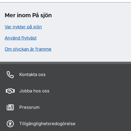
Mer inom På sjön
Var nykter på sjön
Använd flytväst
Om olyckan är framme
Kontakta oss
Jobba hos oss
Pressrum
Tillgänglighetsredogörelse