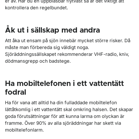
er av. Har du en uppblåsbar flytväst så är det viktigt att
kontrollera den regelbundet.
Åk ut i sällskap med andra
Att åka ut ensam på sjön innebär mycket större risker. Då
måste man förbereda sig väldigt noga.
Sjöräddningssällskapet rekommenderar VHF-radio, kniv,
dödmansgrepp och badstege.
Ha mobiltelefonen i ett vattentätt
fodral
Ha för vana att alltid ha din fulladdade mobiltelefon
lättåtkomlig i ett vattentätt skal omkring halsen. Det skapar
goda förutsättningar för att kunna larma om olyckan är
framme. Över 90% av alla sjöräddningar har skett via
mobiltelefonlarm.