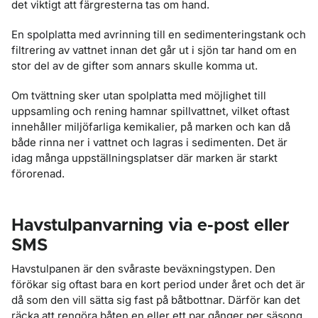
det viktigt att färgresterna tas om hand.
En spolplatta med avrinning till en sedimenteringstank och
filtrering av vattnet innan det går ut i sjön tar hand om en
stor del av de gifter som annars skulle komma ut.
Om tvättning sker utan spolplatta med möjlighet till
uppsamling och rening hamnar spillvattnet, vilket oftast
innehåller miljöfarliga kemikalier, på marken och kan då
både rinna ner i vattnet och lagras i sedimenten. Det är
idag många uppställningsplatser där marken är starkt
förorenad.
Havstulpanvarning via e-post eller
SMS
Havstulpanen är den svåraste beväxningstypen. Den
förökar sig oftast bara en kort period under året och det är
då som den vill sätta sig fast på båtbottnar. Därför kan det
räcka att rengöra båten en eller ett par gånger per säsong