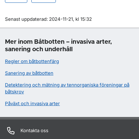
Om sidan
Senast uppdaterad: 2024-11-21, kl 15:32
Mer inom Båtbotten – invasiva arter,
sanering och underhåll
Regler om båtbottenfärg
Sanering av båtbotten
Detektering och mätning av tennorganiska föreningar på
båtskrov
Påväxt och invasiva arter
Kontakta oss