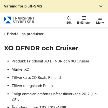
Varning för bluff-SMS
Gå till sidans innehåll
Sök
E-tjänster
Meny
Bristfälliga produkter
XO DFNDR och Cruiser
Produkt: Fritidsbåt XO DFNDR och XO Cruiser
Märke: XO
Tillverkare: XO Boats Finland
Tillverkningsland: Polen
Enligt anmälan omfattas båtar tillverkade 2017
–
juni
2018
Ärendenummer TSS 2018-4369