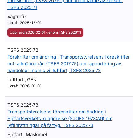
föreskrifter (TSFS 2025:1) om utlämnande av körkort,
TSFS 2025:71
Vägtrafik
I kraft 2025-12-01
Upphävd 2026-02-01 genom
TSFS 2026:11
TSFS 2025:72
Förskrifter om ändring i Transportstyrelsens föreskrifter
och allmänna råd (TSFS 2017:75) om rapportering av
händelser inom civil luftfart, TSFS 2025:72
Luftfart , GEN
I kraft 2026-01-01
TSFS 2025:73
Transportstyrelsens föreskrifter om ändring i
Sjöfartsverkets kungörelse (SJÖFS 1973:A9) om
lyftinrättningar på fartyg, TSFS 2025:73
Sjöfart , Maskin/el