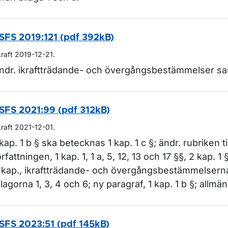
SFS 2019:121 (pdf 392kB)
kraft 2019-12-21.
ndr. ikraftträdande- och övergångsbestämmelser sam
SFS 2021:99 (pdf 312kB)
kraft 2021-12-01.
 kap. 1 b § ska betecknas 1 kap. 1 c §; ändr. rubriken til
örfattningen, 1 kap. 1, 1 a, 5, 12, 13 och 17 §§, 2 kap. 1 §
 kap., ikraftträdande- och övergångsbestämmelsern
ilagorna 1, 3, 4 och 6; ny paragraf, 1 kap. 1 b §; allmä
SFS 2023:51 (pdf 145kB)