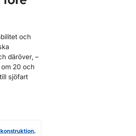
 före
bilitet och
ska
ch däröver, –
t om 20 och
ll sjöfart
 konstruktion,