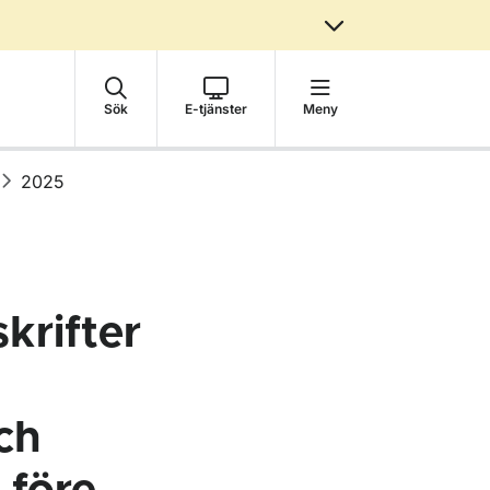
Sök
E-tjänster
Meny
2025
krifter
och