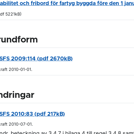
tabilitet och fribord för fartyg byggda före den 1 ja
pdf 5221kB)
rundform
SFS 2009:114 (pdf 2670kB)
kraft 2010-01-01.
ndringar
SFS 2010:83 (pdf 217kB)
kraft 2010-07-01.
ndr. beteckning av 3.4.7 i bilaga 4 till regel 3.4.8 sam