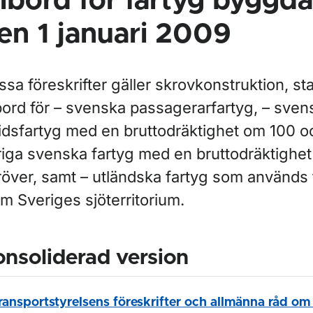
ribord för fartyg byggda
en 1 januari 2009
sa föreskrifter gäller skrovkonstruktion, sta
ibord för – svenska passagerarfartyg, – sven
tidsfartyg med en bruttodräktighet om 100 o
riga svenska fartyg med en bruttodräktighe
över, samt – utländska fartyg som används ti
m Sveriges sjöterritorium.
nsoliderad version
ransportstyrelsens föreskrifter och allmänna råd om