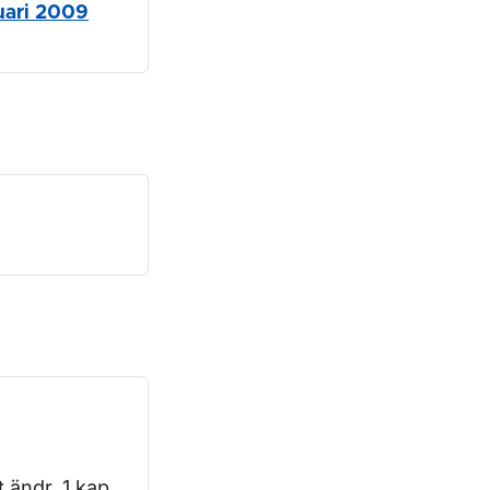
nuari 2009
t ändr. 1 kap.