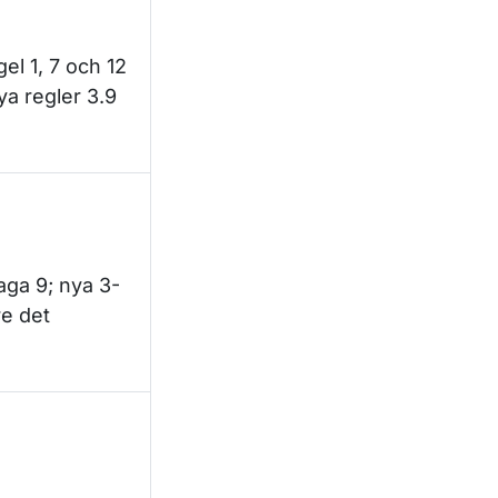
gel 1, 7 och 12
nya regler 3.9
ilaga 9; nya 3-
re det