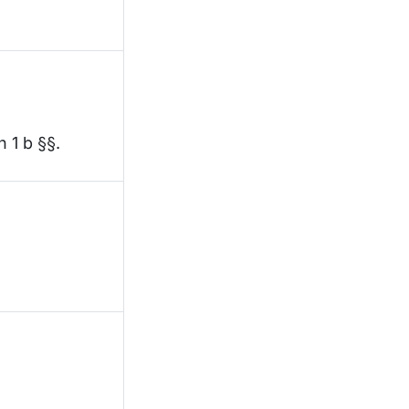
h 1 b §§.