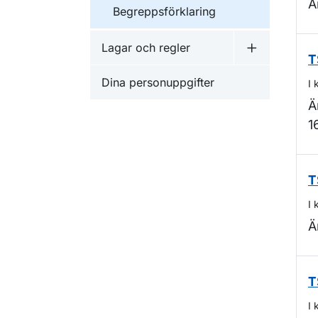
Ä
Begreppsförklaring
Lagar och regler
Undermeny f
T
Dina personuppgifter
I 
Ä
1
T
I 
Ä
T
I 