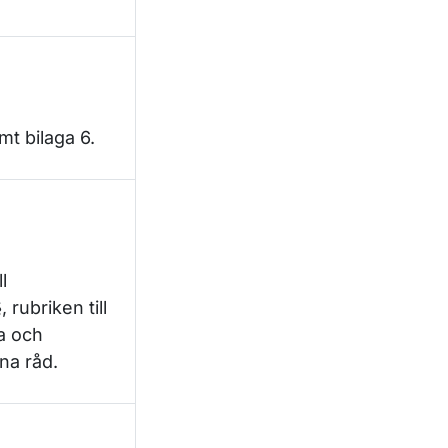
t bilaga 6.
l
, rubriken till
a och
nna råd.