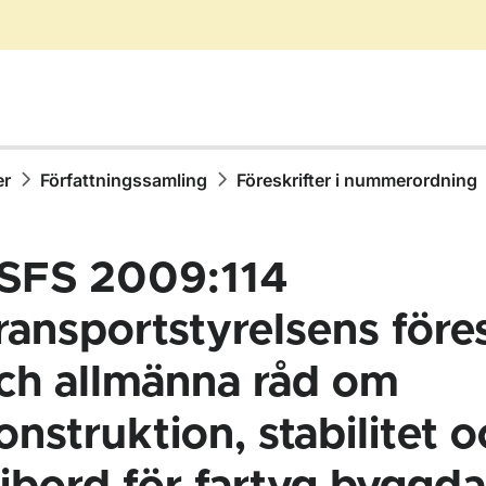
er
Författningssamling
Föreskrifter i nummerordning
SFS 2009:114
ransportstyrelsens föres
ch allmänna råd om
ör Författningssamling
onstruktion, stabilitet 
ör Föreskrifter i nummerordning