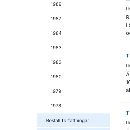
1989
I 
R
1987
i
o
1984
1983
T
1982
I 
Ä
1980
1
a
1979
1978
T
Beställ författningar
I 