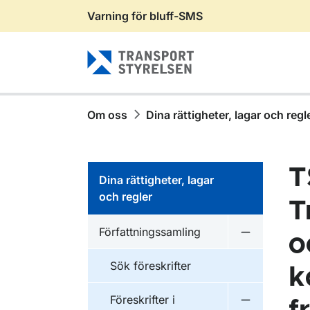
Varning för bluff-SMS
Gå till sidans innehåll
Om oss
Dina rättigheter, lagar och regl
T
Dina rättigheter, lagar
och regler
T
Författningssamling
o
Undermeny f
Sök föreskrifter
k
Föreskrifter i
Undermeny f