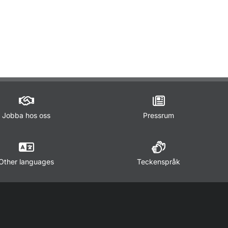
ör Lagar och regler
Jobba hos oss
Pressrum
Other languages
Teckenspråk