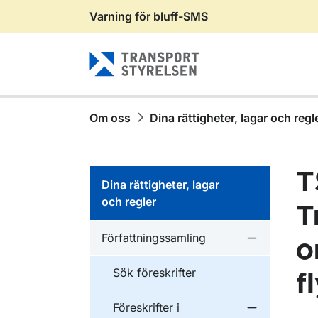
Varning för bluff-SMS
Gå till sidans innehåll
Om oss
Dina rättigheter, lagar och regl
T
Dina rättigheter, lagar
och regler
T
Författningssamling
o
Undermeny f
Sök föreskrifter
f
Föreskrifter i
Undermeny f