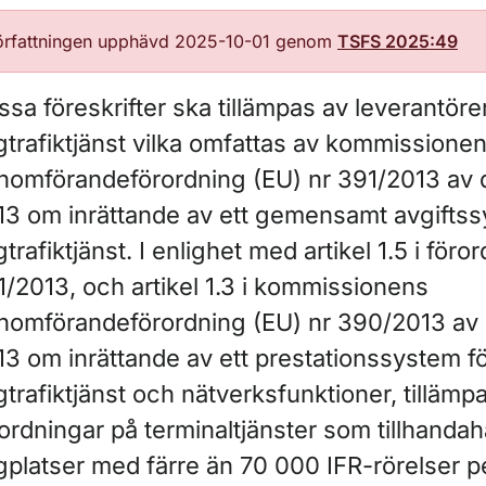
örfattningen upphävd 2025-10-01 genom
TSFS 2025:49
sa föreskrifter ska tillämpas av leverantöre
gtrafiktjänst vilka omfattas av kommissione
nomförandeförordning (EU) nr 391/2013 av 
13 om inrättande av ett gemensamt avgiftss
gtrafiktjänst. I enlighet med artikel 1.5 i föro
1/2013, och artikel 1.3 i kommissionens
nomförandeförordning (EU) nr 390/2013 av 
13 om inrättande av ett prestationssystem f
gtrafiktjänst och nätverksfunktioner, tillämp
ordningar på terminaltjänster som tillhandah
gplatser med färre än 70 000 IFR-rörelser pe