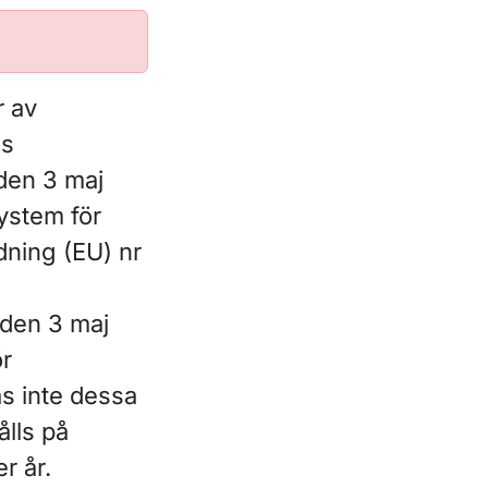
r av
ns
den 3 maj
ystem för
rdning (EU) nr
den 3 maj
ör
as inte dessa
ålls på
r år.