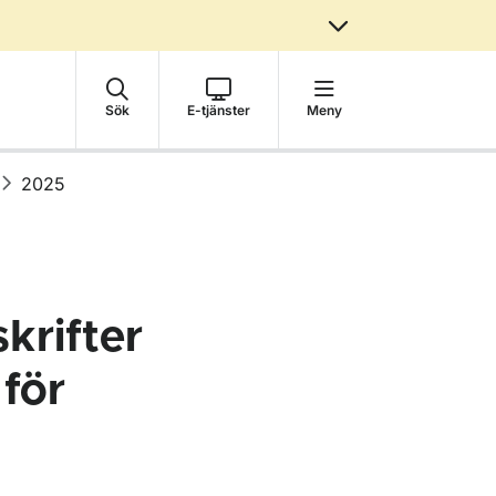
Sök
E-tjänster
Meny
2025
krifter
 för