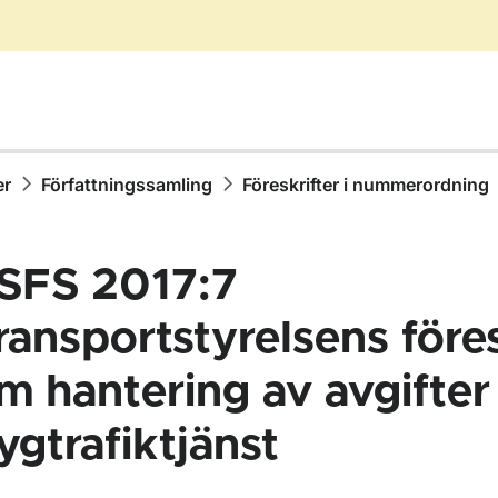
er
Författningssamling
Föreskrifter i nummerordning
SFS 2017:7
ransportstyrelsens föres
m hantering av avgifter
ör Författningssamling
lygtrafiktjänst
ör Föreskrifter i nummerordning