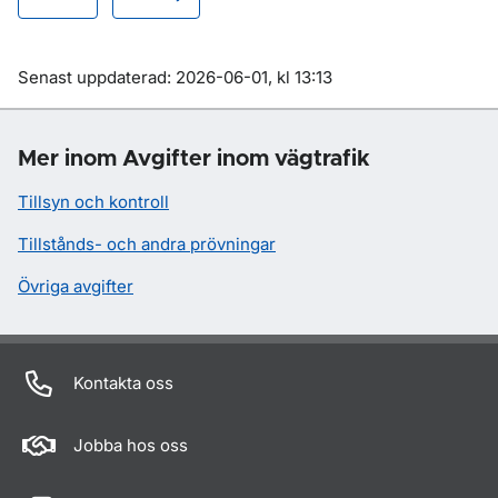
Om sidan
Senast uppdaterad: 2026-06-01, kl 13:13
Mer inom Avgifter inom vägtrafik
Tillsyn och kontroll
Tillstånds- och andra prövningar
Övriga avgifter
Kontakta oss
Jobba hos oss