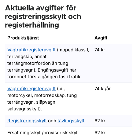
Aktuella avgifter för
registreringsskylt och
registerhållning
Produkt/tjänst
Avgift
Vägtrafikregisteravgift
(moped klass I,
74 kr
terrängsläp, annat
terrängmotorfordon än tung
terrängvagn). Engångsavgift när
fordonet första gången tas i trafik.
Vägtrafikregisteravgift
(bil,
74 kr/år
motorcykel, motorredskap, tung
terrängvagn, släpvagn,
saluvagnsskylt).
Registreringsskylt
och
tävlingsskylt
62 kr
Ersättningsskylt/provisorisk skylt
62 kr