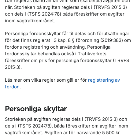
Där regleras bland annat vem som ska betala avgiften och
när. Storleken på avgiften regleras dels i (TRVFS 2015:3)
och dels i (TSFS 2024:78) båda föreskrifter om avgifter
inom vägtrafikområdet.
Personliga fordonsskyltar får tilldelas och förutsättningar
för det finns reglerat i 3 kap. 8 § förordning (2019:383) om
fordons registrering och användning. Personliga
fordonsskyltar behandlas också i Trafikverkets
föreskrifter om pris för personliga fordonsskyltar (TRVFS
2015:3).
Läs mer om vilka regler som gäller för
registrering av
fordon
.
Personliga skyltar
Storleken på avgiften regleras dels i (TRVFS 2015:3) och
dels i (TSFS 2024:78), båda föreskrifter om avgifter inom
vägtrafikområdet. Avgiften är för närvarande 5 500 kr