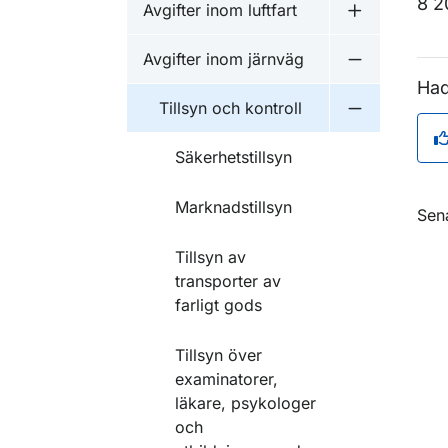
8 2
Avgifter inom luftfart
Undermeny fö
Avgifter inom järnväg
Undermeny f
Had
Tillsyn och kontroll
Undermeny fö
Säkerhetstillsyn
Marknadstillsyn
O
Sen
Tillsyn av
transporter av
farligt gods
Tillsyn över
examinatorer,
läkare, psykologer
och