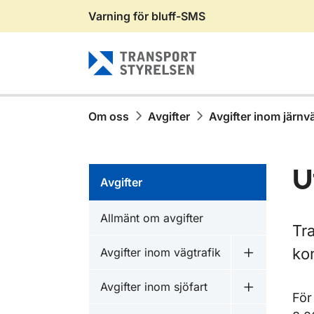
Varning för bluff-SMS
Gå till sidans innehåll
Om oss
Avgifter
Avgifter inom järnv
U
Avgifter
Allmänt om avgifter
Tra
ko
Avgifter inom vägtrafik
Undermeny f
Avgifter inom sjöfart
Undermeny fö
För