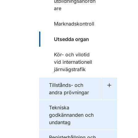
utbildningsanordn
are
Marknadskontroll
Utsedda organ
Kör- och vilotid
vid internationell
järnvägstrafik
Tillstånds- och
Undermeny f
andra prövningar
Tekniska
godkännanden och
undantag
Registerhållning och