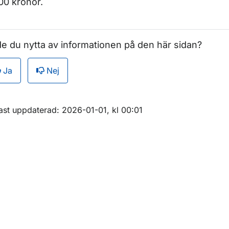
00 kronor.
r Avgifter inom luftfart
ör Avgifter inom järnväg
e du nytta av informationen på den här sidan?
r Tillsyn och kontroll
Ja
Nej
m sidan
ast uppdaterad: 2026-01-01, kl 00:01