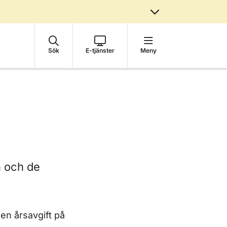
Sök
E-tjänster
Meny
yn och de
 en årsavgift på