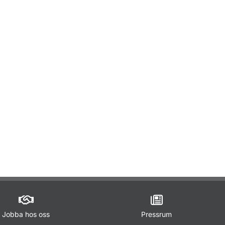
ör Om Transportstyrelsens avgifter
Jobba hos oss
Pressrum