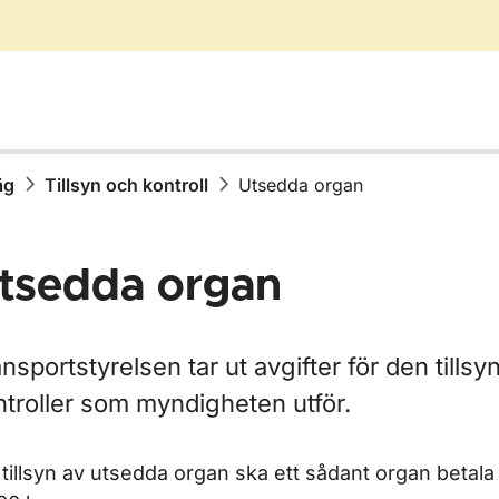
äg
Tillsyn och kontroll
Utsedda organ
tsedda organ
nsportstyrelsen tar ut avgifter för den tills
ntroller som myndigheten utför.
ör Avgifter inom vägtrafik
r Avgifter inom sjöfart
 tillsyn av utsedda organ ska ett sådant organ betala