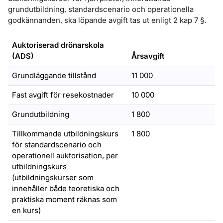
grundutbildning, standardscenario och operationella
godkännanden, ska löpande avgift tas ut enligt 2 kap 7 §.
Auktoriserad drönarskola
(ADS)
Årsavgift
Grundläggande tillstånd
11 000
Fast avgift för resekostnader
10 000
Grundutbildning
1 800
Tillkommande utbildningskurs
1 800
för standardscenario och
operationell auktorisation, per
utbildningskurs
(utbildningskurser som
innehåller både teoretiska och
praktiska moment räknas som
en kurs)