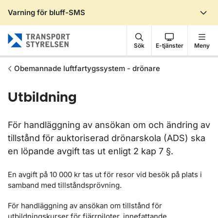
Varning för bluff-SMS
Gå till sidans innehåll
Sök
E-tjänster
Meny
Obemannade luftfartygssystem - drönare
Utbildning
För handläggning av ansökan om och ändring av
tillstånd för auktoriserad drönarskola (ADS) ska
en löpande avgift tas ut enligt 2 kap 7 §.
En avgift på 10 000 kr tas ut för resor vid besök på plats i
samband med tillståndsprövning.
För handläggning av ansökan om tillstånd för
utbildningskurser för fjärrpiloter, innefattande