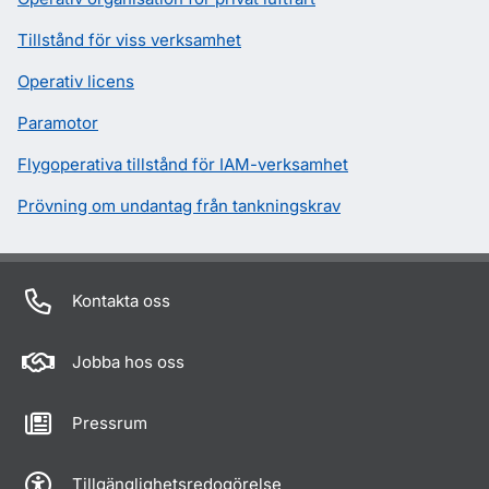
Tillstånd för viss verksamhet
Operativ licens
Paramotor
Flygoperativa tillstånd för IAM-verksamhet
Prövning om undantag från tankningskrav
Kontakta oss
Jobba hos oss
Pressrum
Tillgänglighetsredogörelse