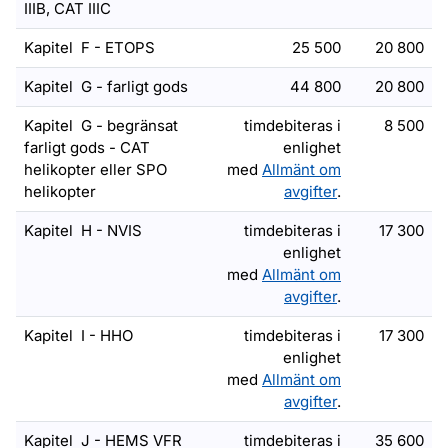
IIIB, CAT IIIC
Kapitel F - ETOPS
25 500
20 800
Kapitel G - farligt gods
44 800
20 800
Kapitel G - begränsat
timdebiteras i
8 500
farligt gods - CAT
enlighet
helikopter eller SPO
med
Allmänt om
helikopter
avgifter
.
Kapitel H - NVIS
timdebiteras i
17 300
enlighet
med
Allmänt om
avgifter
.
Kapitel I - HHO
timdebiteras i
17 300
enlighet
med
Allmänt om
avgifter
.
Kapitel J - HEMS VFR
timdebiteras i
35 600