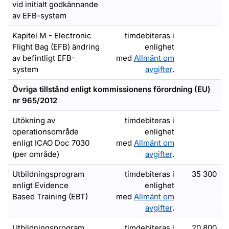
vid initialt godkännande
av EFB-system
Kapitel M - Electronic
timdebiteras i
Flight Bag (EFB) ändring
enlighet
av befintligt EFB-
med
Allmänt om
system
avgifter
.
Övriga tillstånd enligt kommissionens förordning (EU)
nr 965/2012
Utökning av
timdebiteras i
operationsområde
enlighet
enligt ICAO Doc 7030
med
Allmänt om
(per område)
avgifter
.
Utbildningsprogram
timdebiteras i
35 300
enligt Evidence
enlighet
Based Training (EBT)
med
Allmänt om
avgifter
.
Utbildningsprogram
timdebiteras i
20 800