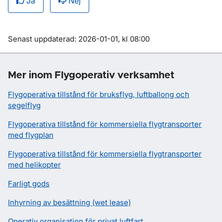
Ja
Nej
Om sidan
Senast uppdaterad: 2026-01-01, kl 08:00
Mer inom Flygoperativ verksamhet
Flygoperativa tillstånd för bruksflyg, luftballong och
segelflyg
Flygoperativa tillstånd för kommersiella flygtransporter
med flygplan
Flygoperativa tillstånd för kommersiella flygtransporter
med helikopter
Farligt gods
Inhyrning av besättning (wet lease)
Operativ organisation för privat luftfart