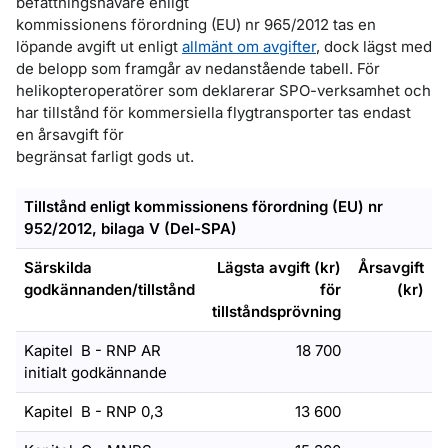
befattningshavare enligt
kommissionens förordning (EU) nr 965/2012 tas en
löpande avgift ut enligt
allmänt om avgifter
, dock lägst med
de belopp som framgår av nedanstående tabell. För
helikopteroperatörer som deklarerar SPO-verksamhet och
har tillstånd för kommersiella flygtransporter tas endast
en årsavgift för
begränsat farligt gods ut.
Tillstånd enligt kommissionens förordning (EU) nr
952/2012, bilaga V (Del-SPA)
Särskilda
Lägsta avgift (kr)
Årsavgift
godkännanden/tillstånd
för
(kr)
tillståndsprövning
Kapitel B - RNP AR
18 700
initialt godkännande
Kapitel B - RNP 0,3
13 600