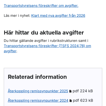
Transportstyrelsens föreskrifter om avgifter.
Läs mer i nyhet:
Klart med nya avgifter från 2026
Här hittar du aktuella avgifter
Du hittar gällande avgifter i rubrikstrukturen samt i
Transportstyrelsens föreskrifter (TSFS 2024:78) om
avgifter
.
Relaterad information
pdf 224 kB
Återkoppling remissynpunkter 2025
pdf 623 kB
Återkoppling remissynpunkter 2024