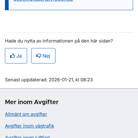
Hade du nytta av informationen på den här sidan?
Ja
Nej
Om sidan
Senast uppdaterad: 2026-01-21, kl 08:23
Mer inom Avgifter
Allmänt om avgifter
Avgifter inom vägtrafik
Avgifter inom luftfart