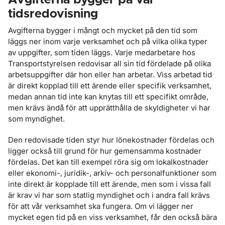
Avgifterna bygger på vår
tidsredovisning
Avgifterna bygger i mångt och mycket på den tid som
läggs ner inom varje verksamhet och på vilka olika typer
av uppgifter, som tiden läggs. Varje medarbetare hos
Transportstyrelsen redovisar all sin tid fördelade på olika
arbetsuppgifter där hon eller han arbetar. Viss arbetad tid
är direkt kopplad till ett ärende eller specifik verksamhet,
medan annan tid inte kan knytas till ett specifikt område,
men krävs ändå för att upprätthålla de skyldigheter vi har
som myndighet.
Den redovisade tiden styr hur lönekostnader fördelas och
ligger också till grund för hur gemensamma kostnader
fördelas. Det kan till exempel röra sig om lokalkostnader
eller ekonomi-, juridik-, arkiv- och personalfunktioner som
inte direkt är kopplade till ett ärende, men som i vissa fall
är krav vi har som statlig myndighet och i andra fall krävs
för att vår verksamhet ska fungera. Om vi lägger ner
mycket egen tid på en viss verksamhet, får den också bära