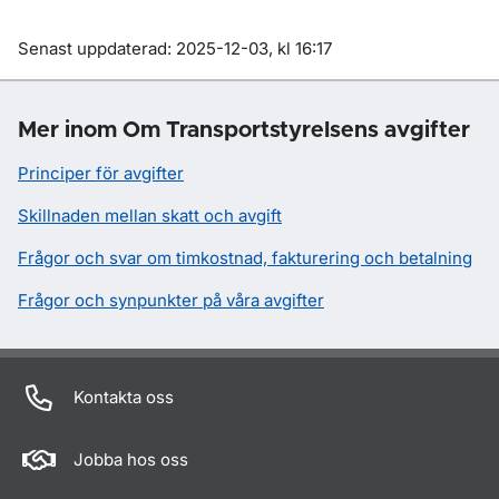
Om sidan
Senast uppdaterad: 2025-12-03, kl 16:17
Mer inom Om Transportstyrelsens avgifter
Principer för avgifter
Skillnaden mellan skatt och avgift
Frågor och svar om timkostnad, fakturering och betalning
Frågor och synpunkter på våra avgifter
Kontakta oss
Jobba hos oss