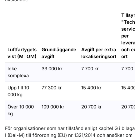
Tillsyn 
"Techni
service
per
leverant
Luftfartygets
Grundläggande
Avgift per extra
och ext
vikt (MTOM)
avgift
lokaliseringsort
ort
Icke
33 000 kr
7 700 kr
7 700 kr
komplexa
Upp till 10
77 300 kr
15 400 kr
15 400 k
000 kg
Över 10 000
109 000 kr
20 700 kr
20 700 k
kg
För organisationer som har tillstånd enligt kapitel G i bilaga
I (Del-M) till förordning (EU) nr 1321/2014 och ansöker om