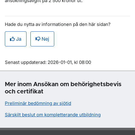
ansökningsavgift på 2 500 kronor ut.
Hade du nytta av informationen på den här sidan?
Ja
Nej
Om sidan
Senast uppdaterad: 2026-01-01, kl 08:00
Mer inom Ansökan om behörighetsbevis
och certifikat
Preliminär bedömning av sjötid
Särskilt beslut om kompletterande utbildning