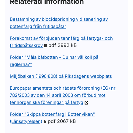
Relaterad information
Bestämning av biocidspridning vid sanering av
bottenfärg från fritidsbåtar
Förekomst av förbjuden tennfärg på fartygs- och
pdf 2992 kB
fritidsbåtsskrov
Folder "Måla båtbotten - Du har väl koll på
reglerna?"
Miljöbalken (1998:808) på Riksdagens webbplats
Europaparlamentets och rådets förordning (EG) nr
782/2003 av den 14 april 2003 om förbud mot
tennorganiska föreningar på fartyg
Folder "Skippa bottenfärg i Bottenviken"
pdf 2067 kB
(Länsstyrelsen)