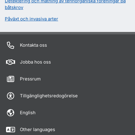
Detektering och mätning av tennorganiska föreningar på
båtskrov
Påväxt och invasiva arter
Kontakta oss
Jobba hos oss
Pressrum
Tillgänglighetsredogörelse
English
Other languages