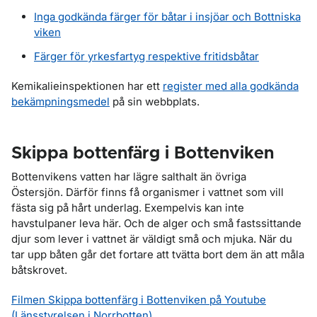
Inga godkända färger för båtar i insjöar och Bottniska
viken
Färger för yrkesfartyg respektive fritidsbåtar
Kemikalieinspektionen har ett
register med alla godkända
bekämpningsmedel
på sin webbplats.
Skippa bottenfärg i Bottenviken
Bottenvikens vatten har lägre salthalt än övriga
Östersjön. Därför finns få organismer i vattnet som vill
fästa sig på hårt underlag. Exempelvis kan inte
havstulpaner leva här. Och de alger och små fastssittande
djur som lever i vattnet är väldigt små och mjuka. När du
tar upp båten går det fortare att tvätta bort dem än att måla
båtskrovet.
Filmen Skippa bottenfärg i Bottenviken på Youtube
(Länsstyrelsen i Norrbotten)