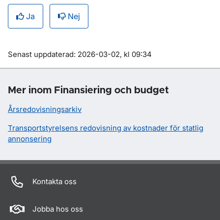
Ja
Nej
Om sidan
Senast uppdaterad: 2026-03-02, kl 09:34
Mer inom Finansiering och budget
Årsredovisningsarkiv
Transportstyrelsens redovisning av kostnader för statlig
annonsering
Kontakta oss
Jobba hos oss