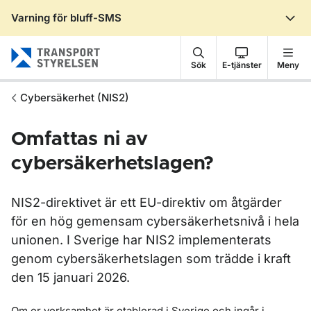
Varning för bluff-SMS
Gå till sidans innehåll
Sök
E-tjänster
Meny
Cybersäkerhet (NIS2)
Omfattas ni av
cybersäkerhetslagen?
NIS2-direktivet är ett EU-direktiv om åtgärder
för en hög gemensam cybersäkerhetsnivå i hela
unionen. I Sverige har NIS2 implementerats
genom cybersäkerhetslagen som trädde i kraft
den 15 januari 2026.
Om er verksamhet är etablerad i Sverige och ingår i