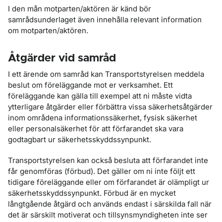
I den mån motparten/aktören är känd bör
samrådsunderlaget även innehålla relevant information
om motparten/aktören.
Åtgärder vid samråd
I ett ärende om samråd kan Transportstyrelsen meddela
beslut om föreläggande mot er verksamhet. Ett
föreläggande kan gälla till exempel att ni måste vidta
ytterligare åtgärder eller förbättra vissa säkerhetsåtgärder
inom områdena informationssäkerhet, fysisk säkerhet
eller personalsäkerhet för att förfarandet ska vara
godtagbart ur säkerhetsskyddssynpunkt.
Transportstyrelsen kan också besluta att förfarandet inte
får genomföras (förbud). Det gäller om ni inte följt ett
tidigare föreläggande eller om förfarandet är olämpligt ur
säkerhetsskyddssynpunkt. Förbud är en mycket
långtgående åtgärd och används endast i särskilda fall när
det är särskilt motiverat och tillsynsmyndigheten inte ser