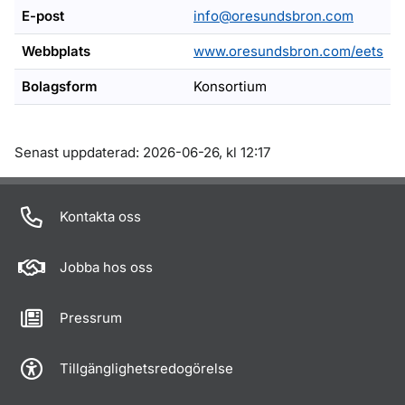
E-post
info@oresundsbron.com
Webbplats
www.oresundsbron.com/eets
Bolagsform
Konsortium
Om sidan
Senast uppdaterad: 2026-06-26, kl 12:17
Kontakta oss
Jobba hos oss
Pressrum
Tillgänglighetsredogörelse