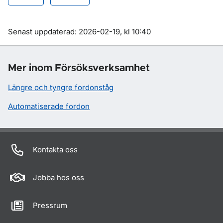
Om sidan
Senast uppdaterad: 2026-02-19, kl 10:40
Mer inom Försöksverksamhet
Längre och tyngre fordonståg
Automatiserade fordon
Kontakta oss
Jobba hos oss
Pressrum