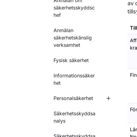
Anmälan om
av 
säkerhetsskyddsc
til
hef
Ti
Anmälan
säkerhetskänslig
Af
verksamhet
kra
Fysisk säkerhet
Fi
Informationssäker
het
Personalsäkerhet
Undermeny f
För
Säkerhetsskyddsa
nalys
Län
Säkerhetsskyddsa
No