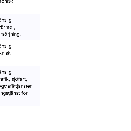
ronisk
änslig
värme-,
rsörjning.
änslig
knisk
änslig
ik, sjöfart,
ygtrafiktjänster
ingstjänst för