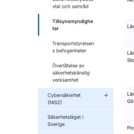
vtal och samråd
Tillsynsmyndighe
Län
ter
Transportstyrelsen
s befogenheter
Län
St
Överlåtelse av
säkerhetskänslig
verksamhet
Län
Cybersäkerhet
Undermeny f
Gö
(NIS2)
Säkerhetsläget i
Sverige
Pos