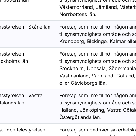
Västernorrland, Jämtland, Västerb
Norrbottens län.
sstyrelsen i Skåne län
Företag som inte tillhör någon a
tillsynsmyndighets område och som
Kronoberg, Blekinge, Kalmar elle
sstyrelsen i
Företag som inte tillhör någon a
ockholms län
tillsynsmyndighets område och som
Stockholm, Uppsala, Södermanla
Västmanland, Värmland, Gotland,
eller Gävleborgs län.
sstyrelsen i Västra
Företag som inte tillhör någon a
ör Cybersäkerhet (NIS2)
talands län
tillsynsmyndighets område och som
Halland, Jönköping, Västra Götal
Östergötlands län.
t- och telestyrelsen
Företag som bedriver säkerhetsk