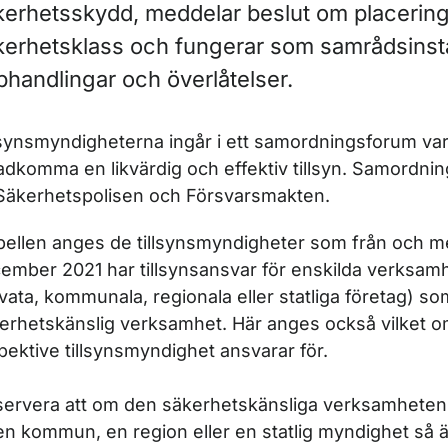
kerhetsskydd, meddelar beslut om placering
kerhetsklass och fungerar som samrådsinst
phandlingar och överlåtelser.
ör Säkerhetsskydd
lsynsmyndigheterna ingår i ett samordningsforum vars
adkomma en likvärdig och effektiv tillsyn. Samordni
Säkerhetspolisen och Försvarsmakten.
abellen anges de tillsynsmyndigheter som från och m
ember 2021 har tillsynsansvar för enskilda verksam
ivata, kommunala, regionala eller statliga företag) s
erhetskänslig verksamhet. Här anges också vilket 
pektive tillsynsmyndighet ansvarar för.
ervera att om den säkerhetskänsliga verksamheten 
en kommun, en region eller en statlig myndighet så är