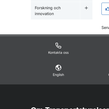
Forskning och
Undermeny f
innovation
O
Sen
Kontakta oss
English