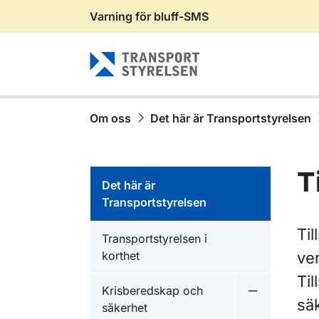
Varning för bluff-SMS
Gå till sidans innehåll
Om oss
Det här är Transportstyrelsen
T
Det här är
Transportstyrelsen
Til
Transportstyrelsen i
korthet
ve
Ti
Krisberedskap och
Undermeny f
sä
säkerhet