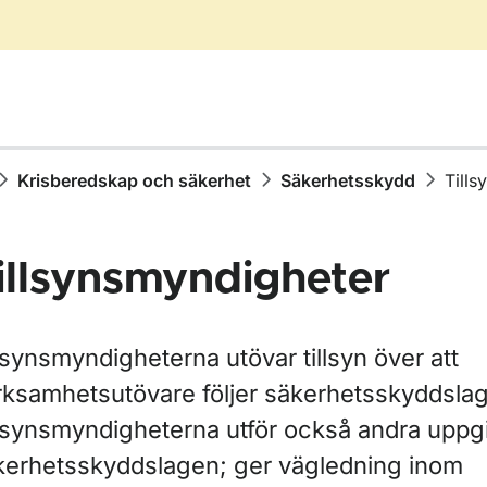
Krisberedskap och säkerhet
Säkerhetsskydd
Till
illsynsmyndigheter
lsynsmyndigheterna utövar tillsyn över att
rksamhetsutövare följer säkerhetsskyddslags
llsynsmyndigheterna utför också andra uppgif
ör Krisberedskap och säkerhet
kerhetsskyddslagen; ger vägledning inom