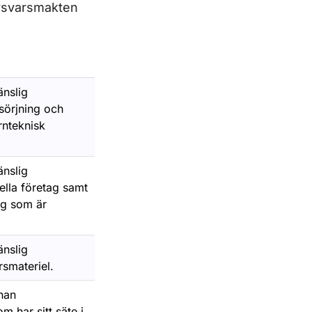
örsvarsmakten
änslig
sörjning och
nteknisk
änslig
lla företag samt
ag som är
änslig
smateriel.
nnan
 har sitt säte i