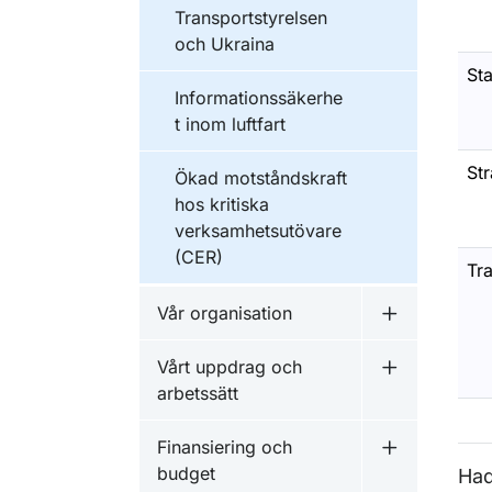
Transportstyrelsen
och Ukraina
St
Informationssäkerhe
t inom luftfart
St
Ökad motståndskraft
hos kritiska
verksamhetsutövare
(CER)
Tr
Vår organisation
Undermeny f
Vårt uppdrag och
Undermeny f
arbetssätt
Finansiering och
Undermeny f
budget
Had