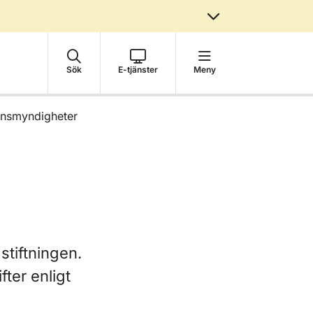
Sök
E-tjänster
Meny
synsmyndigheter
tiftningen.
ter enligt