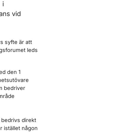
 i
ans vid
 syfte är att
ngsforumet leds
ed den 1
hetsutövare
om bedriver
område
bedrivs direkt
 istället någon