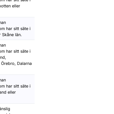
otten eller
nnan
 har sitt säte i
r Skåne län.
nnan
 har sitt säte i
nd,
 Örebro, Dalarna
nnan
 har sitt säte i
and eller
änslig