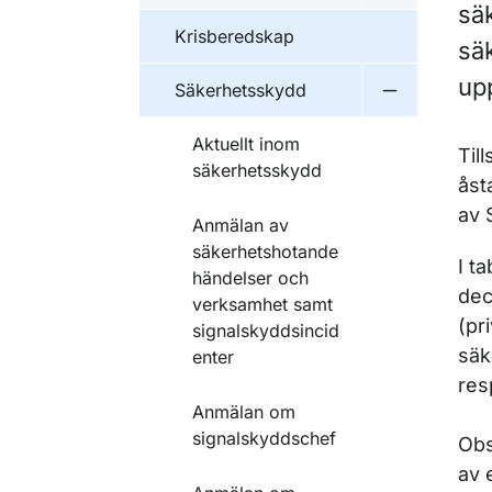
sä
Krisberedskap
sä
up
Säkerhetsskydd
Undermeny f
Aktuellt inom
Til
säkerhetsskydd
åst
av 
Anmälan av
säkerhetshotande
I t
händelser och
dec
verksamhet samt
(pr
signalskyddsincid
säk
enter
res
Anmälan om
signalskyddschef
Obs
av 