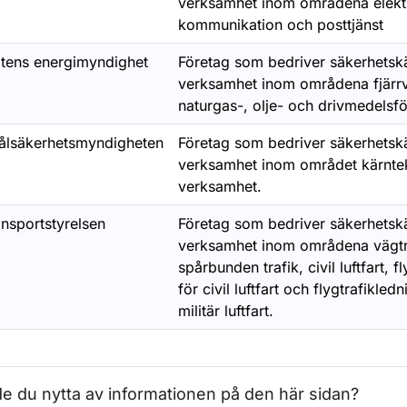
verksamhet inom områdena elekt
kommunikation och posttjänst
atens energimyndighet
Företag som bedriver säkerhetsk
verksamhet inom områdena fjärr
naturgas-, olje- och drivmedelsfö
rålsäkerhetsmyndigheten
Företag som bedriver säkerhetsk
verksamhet inom området kärnte
verksamhet.
ansportstyrelsen
Företag som bedriver säkerhetsk
verksamhet inom områdena vägtraf
spårbunden trafik, civil luftfart, fl
ör Vår organisation
för civil luftfart och flygtrafikledn
militär luftfart.
ör Vårt uppdrag och arbetssätt
ör Finansiering och budget
e du nytta av informationen på den här sidan?