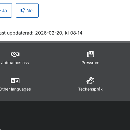
Ja
Nej
ör Forskning och innovation
m sidan
ast uppdaterad: 2026-02-20, kl 08:14
Jobba hos oss
Pressrum
Other languages
Teckenspråk