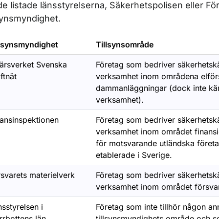
de listade länsstyrelserna, Säkerhetspolisen eller F
lsynsmyndighet.
llsynsmyndighet
Tillsynsområde
färsverket Svenska
Företag som bedriver säkerhetsk
ftnät
verksamhet inom områdena elför
dammanläggningar (dock inte kär
verksamhet).
nansinspektionen
Företag som bedriver säkerhetsk
verksamhet inom området finansie
för motsvarande utländska föret
etablerade i Sverige.
ör Personalsäkerhet
svarets materielverk
Företag som bedriver säkerhetsk
verksamhet inom området försvar
sstyrelsen i
Företag som inte tillhör någon a
rrbottens län
tillsynsmyndighets område och som