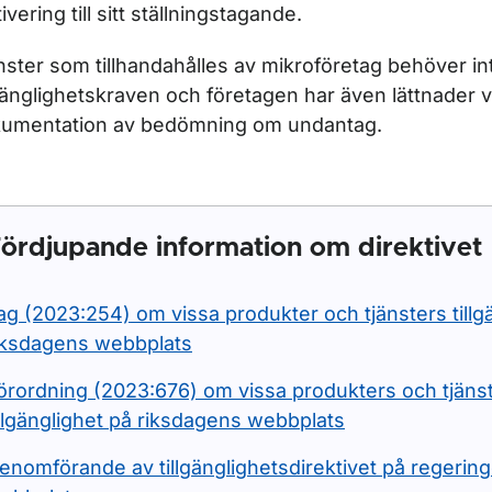
ivering till sitt ställningstagande.
nster som tillhandahålles av mikroföretag behöver in
lgänglighetskraven och företagen har även lättnader v
umentation av bedömning om undantag.
ördjupande information om direktivet
ag (2023:254) om vissa produkter och tjänsters tillg
iksdagens webbplats
örordning (2023:676) om vissa produkters och tjäns
illgänglighet på riksdagens webbplats
enomförande av tillgänglighetsdirektivet på regerin