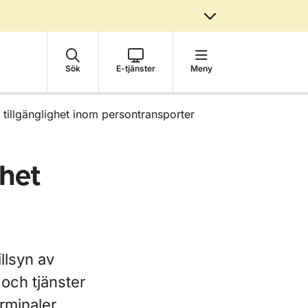
Sök
E-tjänster
Meny
l tillgänglighet inom persontransporter
ghet
llsyn av
 och tjänster
erminaler.