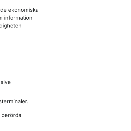
ll de ekonomiska
m information
ndigheten
usive
sterminaler.
e berörda