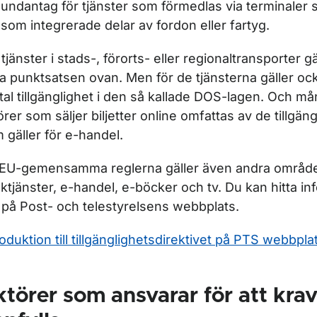
ör Finansiering och budget
undantag för tjänster som förmedlas via terminaler
som integrerade delar av fordon eller fartyg.
ör Forskning och innovation
 tjänster i stads-, förorts- eller regionaltransporter 
ta punktsatsen ovan. Men för de tjänsterna gäller oc
ital tillgänglighet i den så kallade DOS-lagen. Och må
örer som säljer biljetter online omfattas av de tillgän
 gäller för e-handel.
EU-gemensamma reglerna gäller även andra områd
ktjänster, e-handel, e-böcker och tv. Du kan hitta i
 på Post- och telestyrelsens webbplats.
roduktion till tillgänglighetsdirektivet på PTS webbpla
törer som ansvarar för att kra