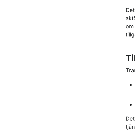
Det
akt
om 
til
Ti
Tra
Det
tjä