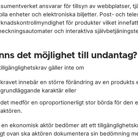
sumentverket ansvarar för tillsyn av webbplatser, tj
ila enheter och elektroniska biljetter. Post- och tele
knadskontrollmyndighet för produkter vilket innefatta
heckningsautomater och interaktiva självbetjäningste
nns det möjlighet till undantag?
 tillgänglighetskrav gäller inte om
kravet innebär en större förändring av en produkts e
grundläggande karaktär eller
det medför en oproportionerligt stor börda för den
aktören.
en ekonomisk aktör bedömer att ett tillgänglighetskr
igt ovan ska aktören dokumentera sin bedömning m