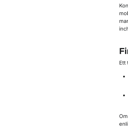
Kon
mob
mar
inc
Fi
Ett
Om 
enl