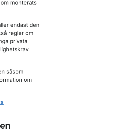
 som monterats
gäller endast den
kså regler om
nga privata
glighetskrav
en såsom
nformation om
ts
ven