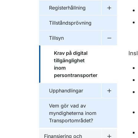
Registerhållning
Undermeny f
Tillståndsprövning
Tillsyn
Undermeny f
Krav på digital
Ins
tillgänglighet
inom
persontransporter
Upphandlingar
Undermeny f
Vem gör vad av
myndigheterna inom
Transportområdet?
Finansiering och