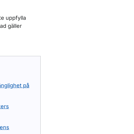
te uppfylla
ad gäller
änglighet på
ters
gens