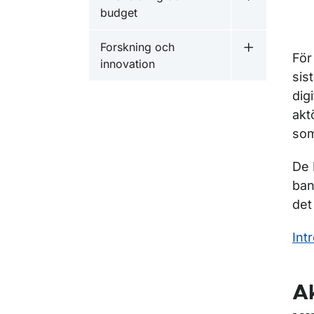
Undermeny f
budget
Forskning och
Undermeny f
För
innovation
sis
dig
akt
som
De 
ban
det
Int
Ak