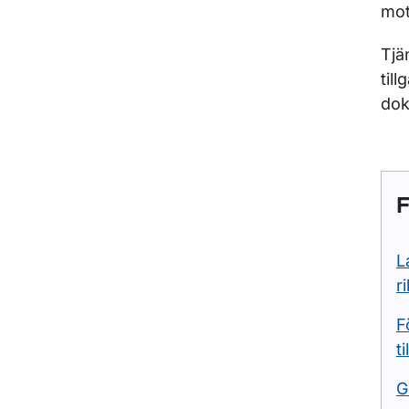
mot
Tjä
til
dok
F
L
r
F
t
G