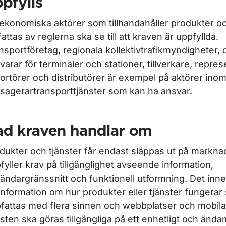
pfylls
ekonomiska aktörer som tillhandahåller produkter o
attas av reglerna ska se till att kraven är uppfyllda.
nsportföretag, regionala kollektivtrafikmyndigheter,
varar för terminaler och stationer, tillverkare, repres
ortörer och distributörer är exempel på aktörer ino
sagerartransporttjänster som kan ha ansvar.
ad kraven handlar om
dukter och tjänster får endast släppas ut på markn
fyller krav på tillgänglighet avseende information,
ändargränssnitt och funktionell utformning. Det inne
 information om hur produkter eller tjänster fungera
fattas med flera sinnen och webbplatser och mobilap
nsten ska göras tillgängliga på ett enhetligt och ändam