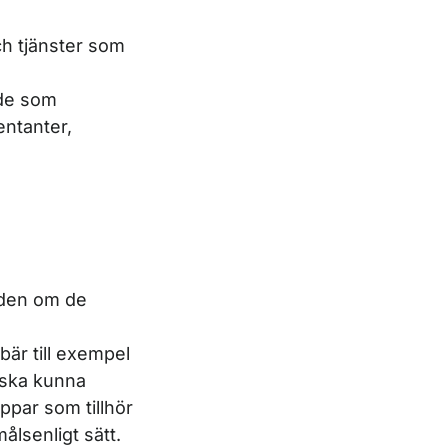
ch tjänster som
 de som
entanter,
m
aden om de
bär till exempel
r ska kunna
par som tillhör
ålsenligt sätt.