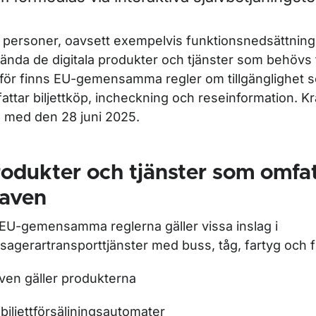
ör Vår organisation
a personer, oavsett exempelvis funktionsnedsättning
ända de digitala produkter och tjänster som behövs 
ör Vårt uppdrag och arbetssätt
för finns EU-gemensamma regler om tillgänglighet 
attar biljettköp, incheckning och reseinformation. Kr
 med den 28 juni 2025.
odukter och tjänster som omfa
raven
ör Hållbar utveckling
EU-gemensamma reglerna gäller vissa inslag i
sagerartransporttjänster med buss, tåg, fartyg och f
ven gäller produkterna
biljettförsäljningsautomater