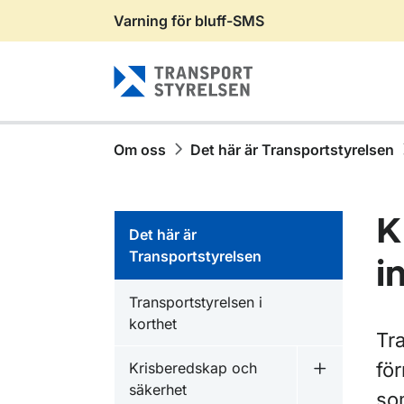
Varning för bluff-SMS
Gå till sidans innehåll
Om oss
Det här är Transportstyrelsen
K
Det här är
Transportstyrelsen
i
Transportstyrelsen i
korthet
Tra
för
Krisberedskap och
Undermeny f
säkerhet
som