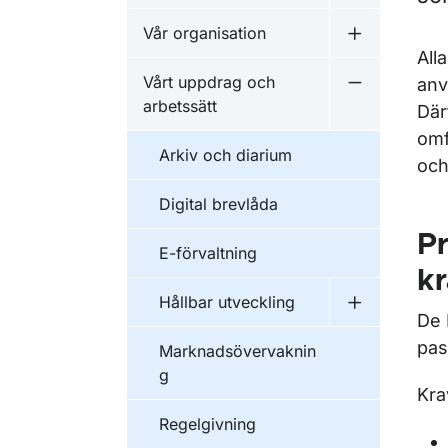
Vår organisation
Undermeny f
All
Vårt uppdrag och
anv
Undermeny f
arbetssätt
Där
omf
Arkiv och diarium
och
Digital brevlåda
Pr
E-förvaltning
k
Hållbar utveckling
Undermeny f
De 
pas
Marknadsövervaknin
g
Kra
Regelgivning