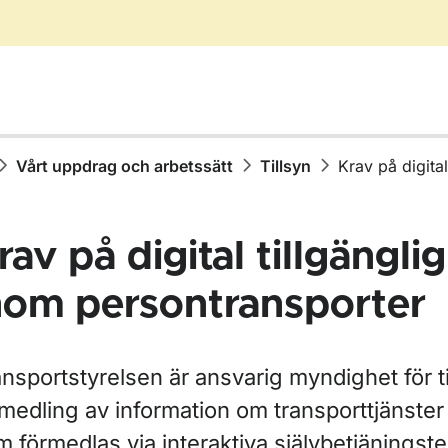
Vårt uppdrag och arbetssätt
Tillsyn
Krav på digita
rav på digital tillgängli
nom persontransporter
nsportstyrelsen är ansvarig myndighet för ti
medling av information om transporttjänster
ör Krisberedskap och säkerhet
 förmedlas via interaktiva självbetjäningst