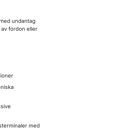
on med undantag
av fordon eller
tioner
oniska
usive
gsterminaler med