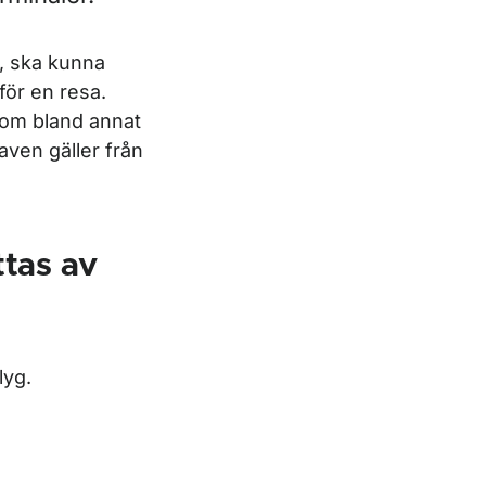
, ska kunna
för en resa.
som bland annat
aven gäller från
ttas av
lyg.