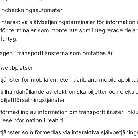
incheckningsautomater
ör Registerhållning
interaktiva självbetjäningsterminaler för informati
för terminaler som monterats som integrerade delar 
fartyg.
ör Tillsyn
lagen i transporttjänsterna som omfattas är
webbplatser
tjänster för mobila enheter, däribland mobila applika
tillhandahållande av elektroniska biljetter och elektr
ör Upphandlingar
biljettförsäljningstjänster
förmedling av information om transporttjänster, inkl
reseinformation i realtid
tjänster som förmedlas via interaktiva självbetjänin