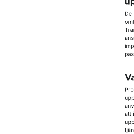
up
De 
omf
Tra
ans
imp
pas
V
Pro
upp
anv
att
upp
tjä