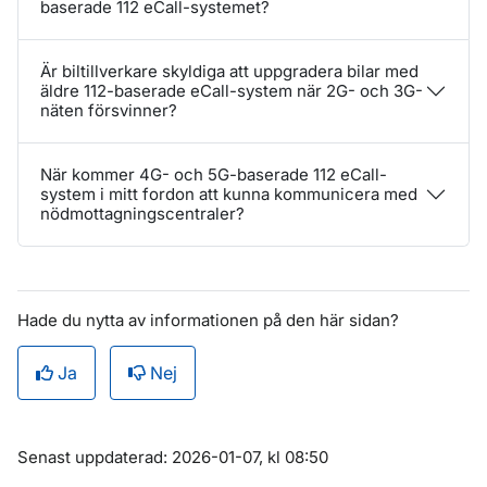
baserade 112 eCall-systemet?
Är biltillverkare skyldiga att uppgradera bilar med
äldre 112-baserade eCall-system när 2G- och 3G-
näten försvinner?
När kommer 4G- och 5G-baserade 112 eCall-
system i mitt fordon att kunna kommunicera med
nödmottagningscentraler?
Hade du nytta av informationen på den här sidan?
Ja
Nej
Om sidan
Senast uppdaterad: 2026-01-07, kl 08:50